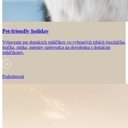
Pet-friendly holiday
Vybavenie pre domácich miláčikov vo vybraných izbách (pochúťka,
hračka, miska, miestny sprievodca na dovolenku s domácim
miláčikom).
Podrobnosti