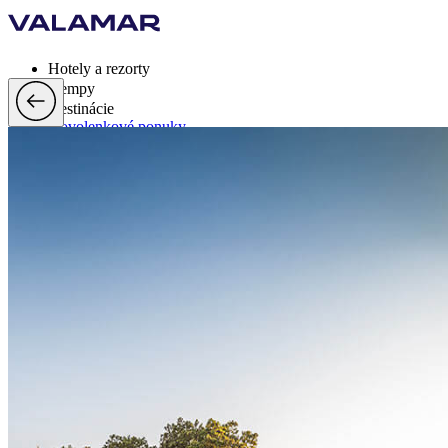
Hotely a rezorty
Kempy
Destinácie
Dovolenkové ponuky
Valamar Rewards
Brandy
Viac
sk, EUR