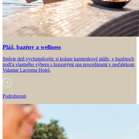
Pláž, bazény a wellness
Strávte deň vychutnávajúc si krásne kamienkové pláže, v bazénoch
podľa vlastného výberu s luxusnými spa procedúrami v neďalekom
Valamar Lacroma Hotel.
Podrobnosti