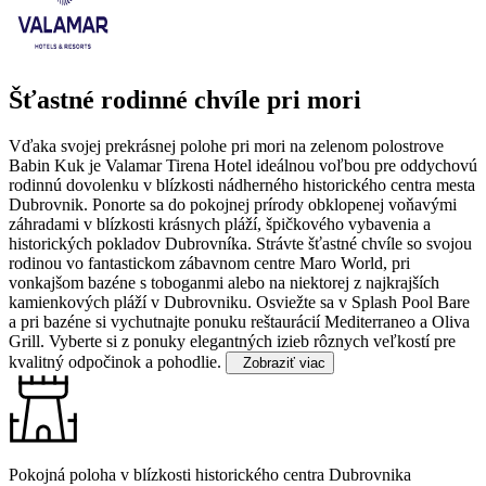
Šťastné rodinné chvíle pri mori
Vďaka svojej prekrásnej polohe pri mori na zelenom polostrove
Babin Kuk je Valamar Tirena Hotel ideálnou voľbou pre oddychovú
rodinnú dovolenku v blízkosti nádherného historického centra mesta
Dubrovnik. Ponorte sa do pokojnej prírody obklopenej voňavými
záhradami v blízkosti krásnych pláží, špičkového vybavenia a
historických pokladov Dubrovníka.
Strávte šťastné chvíle so svojou
rodinou vo fantastickom zábavnom centre Maro World, pri
vonkajšom bazéne s toboganmi alebo na niektorej z najkrajších
kamienkových pláží v Dubrovniku. Osviežte sa v Splash Pool Bare
a pri bazéne si vychutnajte ponuku reštaurácií Mediterraneo a Oliva
Grill. Vyberte si z ponuky elegantných izieb rôznych veľkostí pre
kvalitný odpočinok a pohodlie.
Zobraziť viac
Pokojná poloha v blízkosti historického centra Dubrovnika