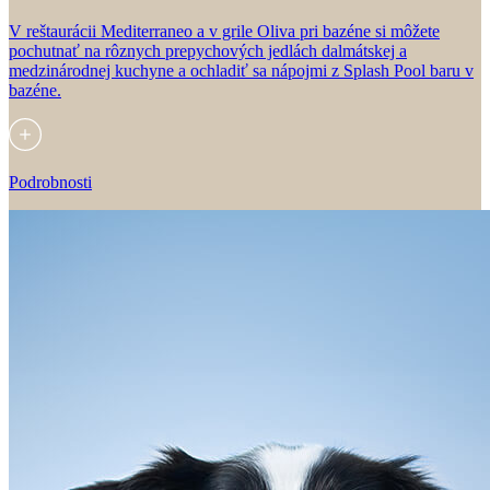
V reštaurácii Mediterraneo a v grile Oliva pri bazéne si môžete
pochutnať na rôznych prepychových jedlách dalmátskej a
medzinárodnej kuchyne a ochladiť sa nápojmi z Splash Pool baru v
bazéne.
Podrobnosti