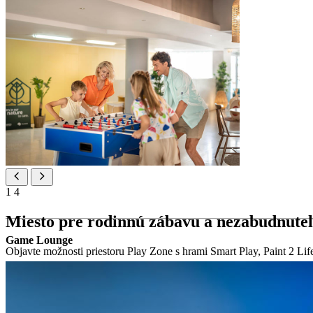
1
4
Miesto pre rodinnú zábavu a nezabudnuteľ
Game Lounge
Objavte možnosti priestoru Play Zone s hrami Smart Play, Paint 2 Li
Rodinné zariadenia
rodinná pláž a bazény
– kamienková pláž a vonkajšie bazény 