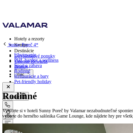
Hotely a rezorty
Sunny Poreč 4*
Kempy
Destinácie
Ubytovanie
Dovolenkové ponuky
Pláž, bazény a wellness
Valamar Rewards
Šport a zábava
Brandy
Rodinné
Viac
Reštaurácie a bary
Pet-friendly holiday
Rodinné
sk, EUR
Vytvorte si v hoteli Sunny Poreč by Valamar nezabudnuteľné spomienk
vyberte do herného salónika Game Lounge, kde nájdete hry pre všetk