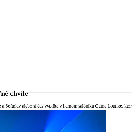
né chvíle
fe a Softplay alebo si čas vyplňte v hernom salóniku Game Lounge, kt
pre deti a dospelých