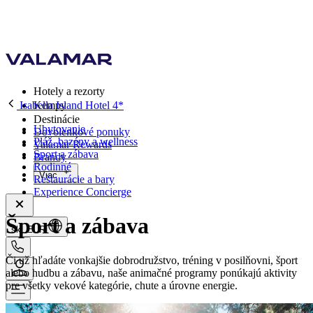
Hotely a rezorty
Isabella Island Hotel 4*
Kempy
Destinácie
Ubytovanie
Dovolenkové ponuky
Pláž, bazény a wellness
Valamar Rewards
Šport a zábava
Brandy
Rodinné
Viac
Reštaurácie a bary
Experience Concierge
Šport a zábava
sk, EUR
Či už hľadáte vonkajšie dobrodružstvo, tréning v posilňovni, šport
alebo hudbu a zábavu, naše animačné programy ponúkajú aktivity
pre všetky vekové kategórie, chute a úrovne energie.