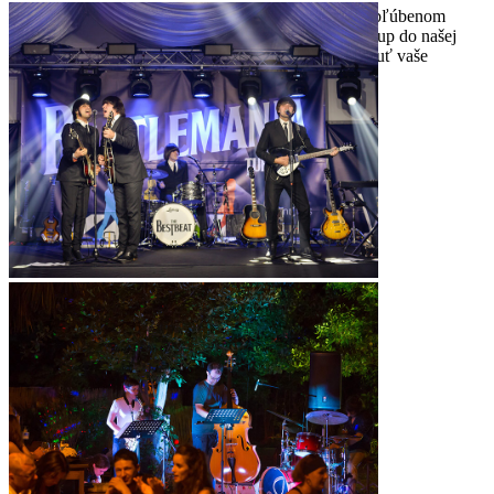
Zažite adrenalín kedykoľvek počas dňa na svojom obľúbenom
mieste pre zdravú dovolenku. Užite si bezplatný prístup do našej
multifunkčnej telocvične, ktorá vám pomôže dosiahnuť vaše
dovolenkové fitness ciele.
Podrobnosti o telocvični a fitness
viacúčelová posilňovňa
vybavenie pre kardio tréning a silový tréning
zdarma pre všetkých hostí
otvorené 24 hodín denne