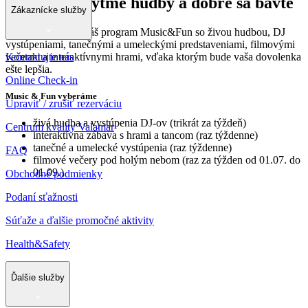
Tancujte v rytme hudby a dobre sa bavte
Zákaznícke služby
Skvelý čas zaručí náš program Music&Fun so živou hudbou, DJ
vystúpeniami, tanečnými a umeleckými predstaveniami, filmovými
Kontaktujte nás
večermi a interaktívnymi hrami, vďaka ktorým bude vaša dovolenka
ešte lepšia.
Online Check-in
Music & Fun vyberáme
Upraviť / zrušiť rezerváciu
živá hudba a vystúpenia DJ-ov (trikrát za týždeň)
Centrum kvality Valamar
interaktívna zábava s hrami a tancom (raz týždenne)
tanečné a umelecké vystúpenia (raz týždenne)
FAQ
filmové večery pod holým nebom (raz za týžden od 01.07. do
01.09.)
Obchodné podmienky
Podaní sťažnosti
Súťaže a ďalšie promočné aktivity
Health&Safety
Ďalšie služby