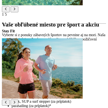
1
5
Vaše obľúbené miesto pre šport a akciu
Stay Fit
Vyberte si z ponuky zábavných športov na pevnine aj na mori. Naša
ponuka aktivít je určená pre celú rodinu, od SUPu a požičovní
kajakov až po minigolf či bocciu.
Ponúkané športy
stolný tenis
chodníky na chôdzu a beh
plážový volejbal
multifunkčné ihrisko
minigolf (za príplatok)
boccia (za príplatok)
vodné bicykle (za príplatok)
motorové člny (za príplatok)
„vodné banány“ (za príplatok)*
kajak, SUP a surf stepper (za príplatok)
parasailing (za príplatok)*