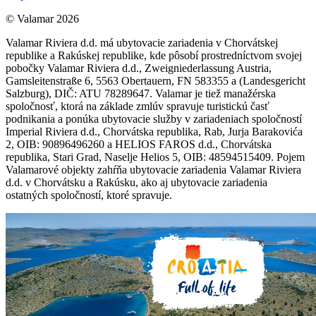
© Valamar 2026
Valamar Riviera d.d. má ubytovacie zariadenia v Chorvátskej
republike a Rakúskej republike, kde pôsobí prostredníctvom svojej
pobočky Valamar Riviera d.d., Zweigniederlassung Austria,
Gamsleitenstraße 6, 5563 Obertauern, FN 583355 a (Landesgericht
Salzburg), DIČ: ATU 78289647. Valamar je tiež manažérska
spoločnosť, ktorá na základe zmlúv spravuje turistickú časť
podnikania a ponúka ubytovacie služby v zariadeniach spoločností
Imperial Riviera d.d., Chorvátska republika, Rab, Jurja Barakovića
2, OIB: 90896496260 a HELIOS FAROS d.d., Chorvátska
republika, Stari Grad, Naselje Helios 5, OIB: 48594515409. Pojem
Valamarové objekty zahŕňa ubytovacie zariadenia Valamar Riviera
d.d. v Chorvátsku a Rakúsku, ako aj ubytovacie zariadenia
ostatných spoločností, ktoré spravuje.