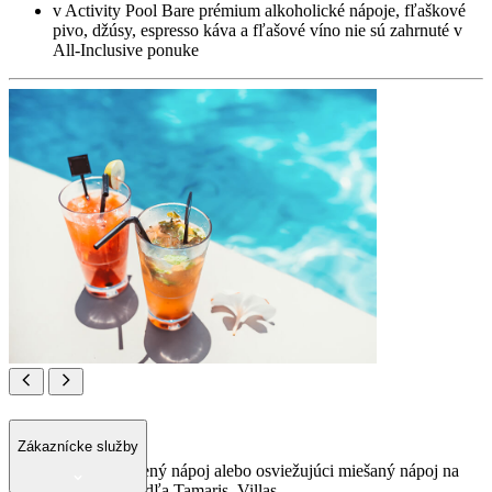
v Activity Pool Bare prémium alkoholické nápoje, fľaškové
pivo, džúsy, espresso káva a fľašové víno nie sú zahrnuté v
All-Inclusive ponuke
Villas Pool bar
Zákaznícke služby
Objednajte si chladený nápoj alebo osviežujúci miešaný nápoj na
terase pri bazéne vedľa Tamaris. Villas.