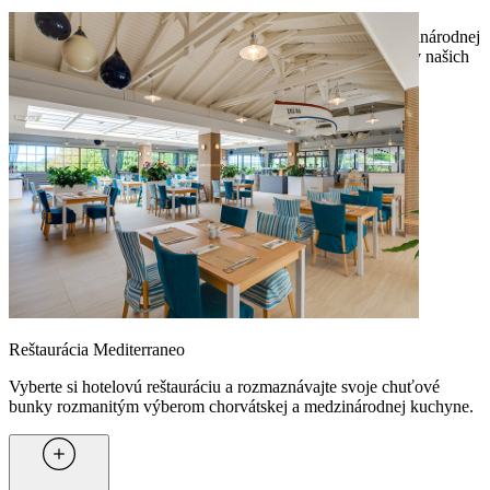
Či už si chcete vychutnať bufet s ponukou miestnej a medzinárodnej
kuchyne alebo à la carte jedlá s výhľadom na more, výber v našich
reštauráciách uspokojí všetky túžby a vekové kategórie.
Reštaurácia Mediterraneo
Vyberte si hotelovú reštauráciu a rozmaznávajte svoje chuťové
bunky rozmanitým výberom chorvátskej a medzinárodnej kuchyne.