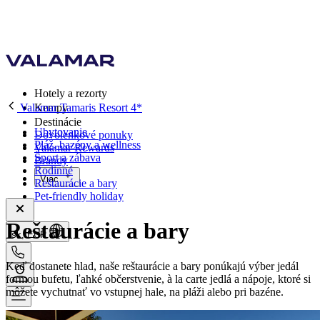
Hotely a rezorty
Valamar Tamaris Resort 4*
Kempy
Destinácie
Ubytovanie
Dovolenkové ponuky
Pláž, bazény a wellness
Valamar Rewards
Šport a zábava
Brandy
Rodinné
Viac
Reštaurácie a bary
Pet-friendly holiday
Reštaurácie a bary
sk, EUR
Keď dostanete hlad, naše reštaurácie a bary ponúkajú výber jedál
formou bufetu, ľahké občerstvenie, à la carte jedlá a nápoje, ktoré si
môžete vychutnať vo vstupnej hale, na pláži alebo pri bazéne.