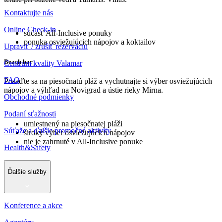
Kontaktujte nás
Online Check-in
súčasť All-Inclusive ponuky
ponuka osviežujúcich nápojov a koktailov
Upraviť / zrušiť rezerváciu
Beach bar
Centrum kvality Valamar
FAQ
Posaďte sa na piesočnatú pláž a vychutnajte si výber osviežujúcich
nápojov a výhľad na Novigrad a ústie rieky Mirna.
Obchodné podmienky
Podaní sťažnosti
umiestnený na piesočnatej pláži
Súťaže a ďalšie promočné aktivity
široký výber osviežujúcich nápojov
nie je zahrnuté v All-Inclusive ponuke
Health&Safety
Ďalšie služby
Konference a akce