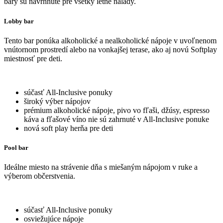
bary sú navrhnuté pre všetky letné nálady.
Lobby bar
Tento bar ponúka alkoholické a nealkoholické nápoje v uvoľnenom
vnútornom prostredí alebo na vonkajšej terase, ako aj novú Softplay
miestnosť pre deti.
súčasť All-Inclusive ponuky
široký výber nápojov
prémium alkoholické nápoje, pivo vo fľaši, džúsy, espresso
káva a fľašové víno nie sú zahrnuté v All-Inclusive ponuke
nová soft play herňa pre deti
Pool bar
Ideálne miesto na strávenie dňa s miešaným nápojom v ruke a
výberom občerstvenia.
súčasť All-Inclusive ponuky
osviežujúce nápoje