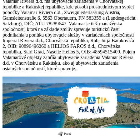
Valamar Riviera d.d. má ubytovacie zariadenia v Chorvátskej
republike a Rakúskej republike, kde pôsobí prostredníctvom svojej
pobočky Valamar Riviera d.d., Zweigniederlassung Austria,
Gamsleitenstraße 6, 5563 Obertauern, FN 583355 a (Landesgericht
Salzburg), DIČ: ATU 78289647. Valamar je tiež manažérska
spoločnosť, ktorá na základe zmlúv spravuje turistickú časť
podnikania a ponúka ubytovacie služby v zariadeniach spoločností
Imperial Riviera d.d., Chorvátska republika, Rab, Jurja Barakovića
2, OIB: 90896496260 a HELIOS FAROS d.d., Chorvátska
republika, Stari Grad, Naselje Helios 5, OIB: 48594515409. Pojem
Valamarové objekty zahŕňa ubytovacie zariadenia Valamar Riviera
d.d. v Chorvátsku a Rakúsku, ako aj ubytovacie zariadenia
ostatných spoločností, ktoré spravuje.