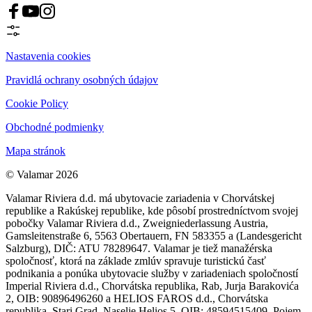
Nastavenia cookies
Pravidlá ochrany osobných údajov
Cookie Policy
Obchodné podmienky
Mapa stránok
© Valamar 2026
Valamar Riviera d.d. má ubytovacie zariadenia v Chorvátskej
republike a Rakúskej republike, kde pôsobí prostredníctvom svojej
pobočky Valamar Riviera d.d., Zweigniederlassung Austria,
Gamsleitenstraße 6, 5563 Obertauern, FN 583355 a (Landesgericht
Salzburg), DIČ: ATU 78289647. Valamar je tiež manažérska
spoločnosť, ktorá na základe zmlúv spravuje turistickú časť
podnikania a ponúka ubytovacie služby v zariadeniach spoločností
Imperial Riviera d.d., Chorvátska republika, Rab, Jurja Barakovića
2, OIB: 90896496260 a HELIOS FAROS d.d., Chorvátska
republika, Stari Grad, Naselje Helios 5, OIB: 48594515409. Pojem