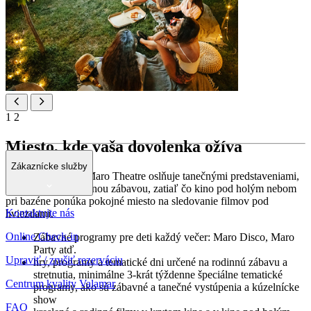
1
2
Miesto, kde vaša dovolenka ožíva
Zákaznícke služby
S príchodom noci Maro Theatre oslňuje tanečnými predstaveniami,
diskotékami a rodinnou zábavou, zatiaľ čo kino pod holým nebom
pri bazéne ponúka pokojné miesto na sledovanie filmov pod
Kontaktujte nás
hviezdami.
Online Check-in
Zábavné programy pre deti každý večer: Maro Disco, Maro
Party atď.
Upraviť / zrušiť rezerváciu
hry, programy a tematické dni určené na rodinnú zábavu a
stretnutia, minimálne 3-krát týždenne špeciálne tematické
Centrum kvality Valamar
programy, ako sú zábavné a tanečné vystúpenia a kúzelnícke
show
FAQ