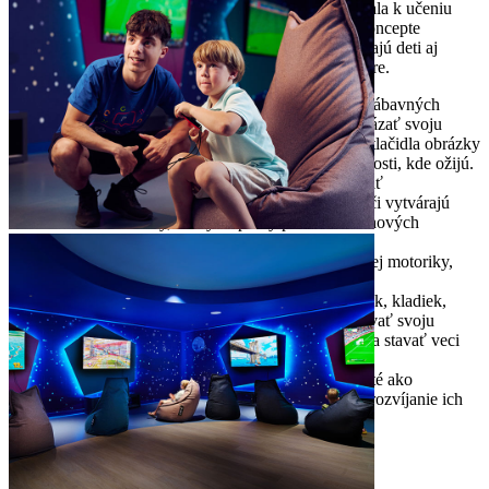
navrhnutá tak, aby podnecovala kreativitu a inšpirovala k učeniu
prostredníctvom kombinácie aktivít založených na koncepte
vzdelávania STEM a nápaditých aktivít, ktoré vyzývajú deti aj
rodičov k spoločnému skúmaniu a podnecujú ich k hre.
Paint 2 life Aquarium – vyfarbovaním našich zábavných
morských živočíchov môžu malí umelci preukázať svoju
neobmedzenú kreativitu. Potom sa po stlačení tlačidla obrázky
prenesú do virtuálneho akvária v životnej veľkosti, kde ožijú.
Deti sa s nimi môžu hrať a dokonca ich aj kŕmiť
LiteZilla – interaktívna svetelná stena, kde hráči vytvárajú
svetelné obrázky, vzory a správy pomocou dúhových
LitePinov a mriežky
Busy Board – skvelá pomôcka na rozvoj jemnej motoriky,
hranie rolí, logopédiu a podporu tímovej práce
Rigamajig – zbierka drevených dosiek, koliesok, kladiek,
matíc, skrutiek a lán umožňuje deťom nasledovať svoju
zvedavosť a zapojiť myseľ v troch rozmeroch a stavať veci
väčšie, ako sú oni sami
Ropeland – detské háčkované ihrisko navrhnuté ako
bezpečné prostredie pre deti na objavovanie a rozvíjanie ich
fyzických zručností
STEM dielňa