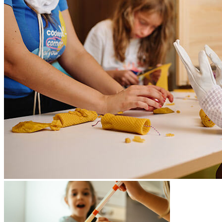
večer
služba stráženia detí (za príplatok)