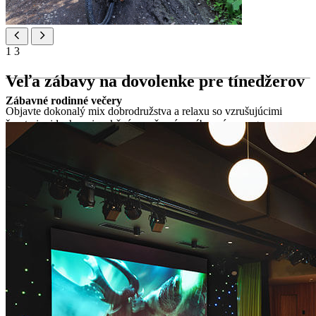
1
3
Veľa zábavy na dovolenke pre tínedžerov
Zábavné rodinné večery
Objavte dokonalý mix dobrodružstva a relaxu so vzrušujúcimi
športmi, videohrami a akčným večerným zábavným programom.
zábavná zóna s videohrami
outdoorové aktivity, ako je cyklistika a turistika cez les Capo
Fronte, prenájom SUPu a jazda na kajaku pozdĺž pobrežia (za
príplatok)
turnaje v plážovom volejbale, stolný tenis, bedminton
spoločenské aktivity - mocktail masters, foto safari, hádanie
pesničiek, chorvátska jazyková škola, spoločenské hry,
turnaje vo videohrách a filmové večery