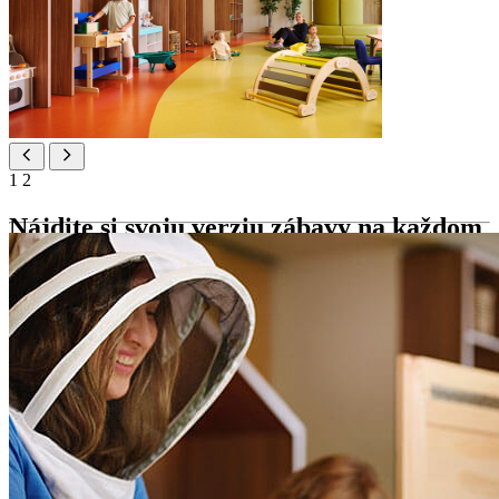
1
2
Nájdite si svoju verziu zábavy na každom
rohu
Náš plne vybavený klub Maro je navrhnutý tak, aby deti zabavili
vzrušujúcimi hrami, kreatívnymi aktivitami a zážitkami, ktoré
podporujú učenie hrou.
Maro Club – celodenná starostlivosť o deti vo vnútorných a
vonkajších herniach pre deti vo veku od 3 do 12 rokov s
tvorivým a vzdelávacím programom
vzrušujúce hry, tvorivé aktivity a zážitky, ktoré podporujú
učenie formou hry
programy pod dohľadom personálu denne od 9 ráno do 21