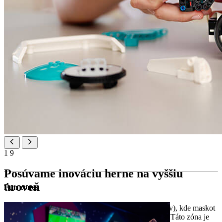
1
9
Posúvame inováciu herne na vyššiu
úroveň
Fun zones
Maro Smart Play je zábavná herná zóna (0 – 12 rokov), kde maskot
Maro porozpráva deťom pútavé príbehy o destinácii. Táto zóna je