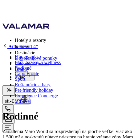
Hotely a rezorty
Arba Resort 4*
Kempy
Destinácie
Ubytovanie
Dovolenkové ponuky
Pláž, bazény a wellness
Valamar Rewards
Rodinné
Brandy
Capo Fronte
Viac
Šport
Reštaurácie a bary
Pet-friendly holiday
Experience Concierge
V Level
sk, EUR
Rodinné
Zariadenia Maro World sa rozprestierajú na ploche veľkej viac ako
1 500 m² a poskytujú pútavé priestory na hranie vrátane zóny Maro