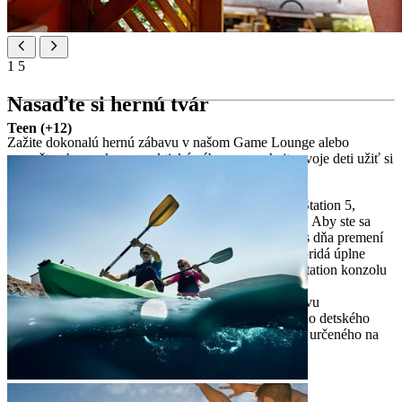
1
5
Nasaďte si hernú tvár
Teen (+12)
Zažite dokonalú hernú zábavu v našom Game Lounge alebo
vymeňte obrazovky za praktickú zábavu a nechajte svoje deti užiť si
pútavé aktivity vonku.
Game Lounge – vyhradená herná zóna s PlayStation 5,
Nintendo Switch a veľkoplošnými televízormi. Aby ste sa
mohli ešte viac zabaviť, Maro Theatre sa počas dňa premení
na hernú arénu, čím sa ku všetkým atrakciám pridá úplne
nová zóna. Na izbu si môžete zapožičať PlayStation konzolu
(za príplatok)
Family Lounge – herná zóna pre rodinnú zábavu
300 m² outdoorovej zábavy vrátane vonkajšieho detského
ihriska a House of Rainbow – pútavého tunela určeného na
interaktívnu hru