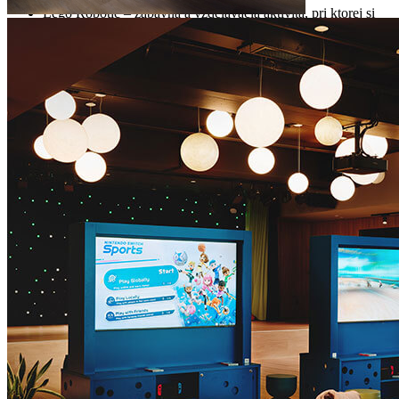
Lego Robotic – zábavná a vzdelávacia aktivita, pri ktorej si
deti môžu postaviť a naprogramovať vlastných robotov, čím
sa zvyšuje ich kreativita a schopnosť riešiť problémy. Pod
dohľadom školiteľa IT (raz týždenne v hlavnej sezóne)