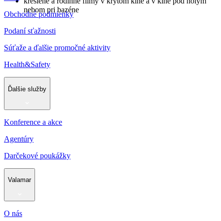
kreslené a rodinné filmy v krytom kine a v kine pod holým
nebom pri bazéne
Obchodné podmienky
Podaní sťažnosti
Súťaže a ďalšie promočné aktivity
Health&Safety
Ďalšie služby
Konference a akce
Agentúry
Darčekové poukážky
Valamar
O nás