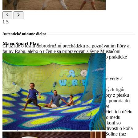
1
5
Autentické miestne dielne
Maro Smart Play
Či už ide o lesnú dobrodružnú prechádzku za poznávaním flóry a
fauny Rabu, alebo o učenie sa pripravovať slávne Mustaćoni
koláčiky na kurze varenia Maro’s Cooking Class, tieto praktické
zážitky spájajú učenie s miestnym duchom destinácie.
Rainbow Science Experiment: zábavné spojenie vedy a
mágie, skúmanie farieb svetla
Sochy z piesku: Inšpirované festivalom pieskových figúr
ostrova Rab, deti si vytvoria svoje vlastné výtvory z piesku
Legenda o Kalifronte a Drage: Vaši najmenší sa ponoria do
mýtických príbehov o odvahe a mágii na ostrove
Bee Keeper's Talk: Deti sa dozvedia o živote včiel, ich účelu
v prírode a vychutnajú si ochutnávku lahodného medu
Zážitková jazda na koni – úvod do jazdenia na koni so
sprievodcom, kde sa deti naučia základy starostlivosti o koňa
a užijú si krátku jazdu pod dohľadom na ranči Soline (raz