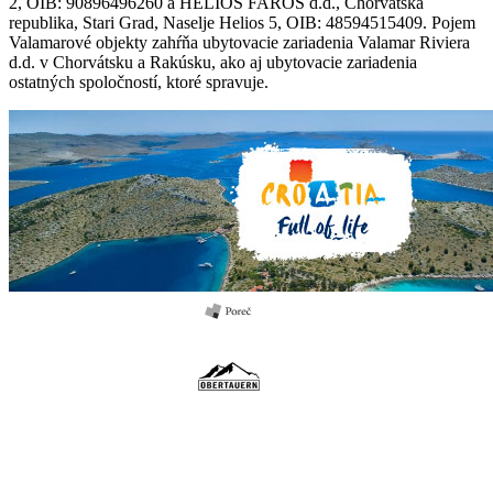
2, OIB: 90896496260 a HELIOS FAROS d.d., Chorvátska
republika, Stari Grad, Naselje Helios 5, OIB: 48594515409. Pojem
Valamarové objekty zahŕňa ubytovacie zariadenia Valamar Riviera
d.d. v Chorvátsku a Rakúsku, ako aj ubytovacie zariadenia
ostatných spoločností, ktoré spravuje.