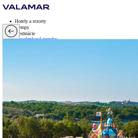
Hotely a rezorty
Kempy
Destinácie
Dovolenkové ponuky
Valamar Rewards
Brandy
Viac
sk, EUR