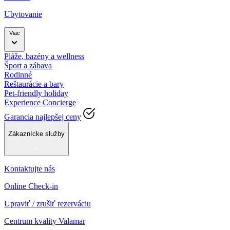
Ubytovanie
Viac
Pláže, bazény a wellness
Šport a zábava
Rodinné
Reštaurácie a bary
Pet-friendly holiday
Experience Concierge
Garancia najlepšej ceny
Zákaznícke služby
Kontaktujte nás
Online Check-in
Upraviť / zrušiť rezerváciu
Centrum kvality Valamar