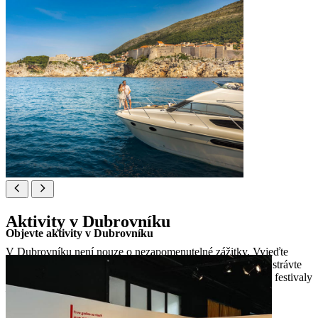
Aktivity v Dubrovníku
Objevte aktivity v Dubrovníku
V Dubrovníku není nouze o nezapomenutelné zážitky. Vyjeďte
lanovkou na horu Srđ, vydejte se na Elafitské ostrovy nebo strávte
den na Lokrumu. Od koncertů v Rektorském paláci po živé festivaly
– Dubrovník nabízí zážitky, které oživují kulturu i pobřeží.