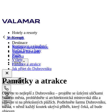
Hotely a resorty
Dubrovnik
Kempy
Destinace
Restaurace a vinařství
Nabídky na dovolenou
Noční život a bary
Valamar Rewards
Pláže
Značka
Výlety
Více
Památky a atrakce
Jak přijet do Dubrovniku
Památky a atrakce
cs, EUR
Objevte to nejlepší z Dubrovníku – projděte se úzkými uličkami
Starého města, prohlédněte si architektonická mistrovská díla a
užívejte si na překrásných plážích. Podlehněte šarmu Dubrovníku,
města, v němž každý koutek ukrývá příběh, který čeká, až bude
objeven.