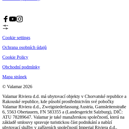
Cookie settings
Ochrana osobních údajů
Cookie Policy
Obchodní podmínky
Mapa stránek
© Valamar 2026
Valamar Riviera d.d. má ubytovací objekty v Chorvatské republice a
Rakouské republice, kde působí prostřednictvím své pobočky
Valamar Riviera d.d., Zweigniederlassung Austria, Gamsleitenstraße
6, 5563 Obertauern, FN 583355 a (Landesgericht Salzburg), DIČ:
ATU 78289647. Valamar je také manažerskou společností, která na
základě smlouvy spravuje turistickou část podnikání a nabízí
ubytovací služby v zařízeních společností Imperial Riviera d.d.,