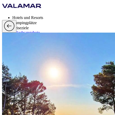
Hotels und Resorts
Campingplätze
Reiseziele
Urlaubsangebote
Valamar Rewards
Brands
Mehr
de, EUR