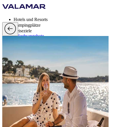
Hotels und Resorts
Campingplätze
Reiseziele
Urlaubsangebote
Valamar Rewards
Brands
Mehr
de, EUR