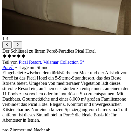
1
3
Der Schlüssel zu Ihrem Poreč-Paradies
Pical Hotel
Teil von
Pical Resort, Valamar Collection 5*
Poreč
• Lage am Strand
Eingebettet zwischen dem türkisfarbenen Meer und der Altstadt von
Poreč ist das Pical Hotel ein 5-Sterne-Strandresort, das das Beste
Istriens bietet. Umgeben von mediterraner Vegetation lädt dieses
stilvolle Resort ein, an Themenstränden zu entspannen, an einem der
11 Pools zu verweilen oder im luxuriösen Spa zu entspannen. Mit
Dachbars, Gourmetküche und einer 8.000 m² großen Familienzone
verbindet das Pical Hotel Eleganz, Komfort und unvergesslichen
Küstencharme. Nur einen kurzen Spaziergang vom Parenzana-Trail
entfernt, ist dieses Strandhotel in Poreč die ideale Basis für Ihr
Abenteuer in Istrien.
pro Zimmer und Nacht ab