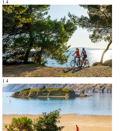
1
4
1
4