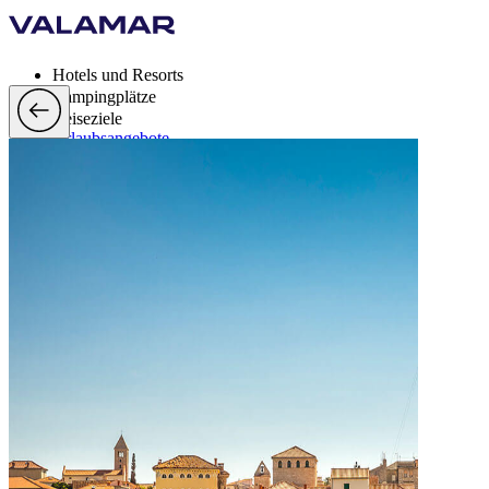
Hotels und Resorts
Campingplätze
Reiseziele
Urlaubsangebote
Valamar Rewards
Brands
Mehr
de, EUR