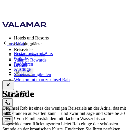
Hotels und Resorts
Insel Rab
Campingplätze
Reiseziele
Restaurants und Bars
Urlaubsangebote
Strände
Valamar Rewards
Radfahren
Brands
Ausflüge
Mehr
Sehenswürdigkeiten
Wie kommt man zur Insel Rab
Strände
de, EUR
Die Insel Rab ist eines der wenigen Reiseziele an der Adria, das mit
Sandstränden aufwarten kann – und zwar mit sage und schreibe 30
davon! Von Familienstränden mit flachem Wasser bis zu
abgeschiedenen Rückzugsorten bietet Rab einige der schönsten
Strände an der kroatischen Küste. Entdecken Sie Ihren perfekten