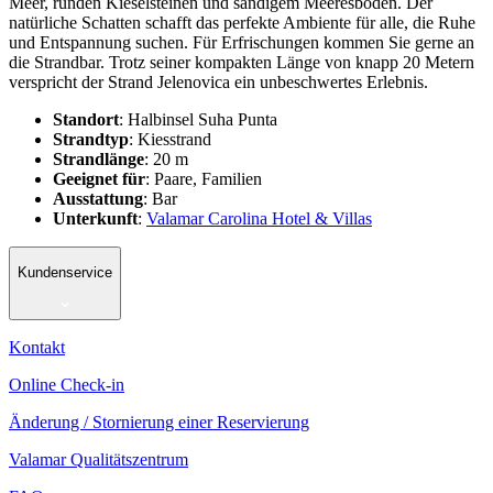
Meer, runden Kieselsteinen und sandigem Meeresboden. Der
natürliche Schatten schafft das perfekte Ambiente für alle, die Ruhe
und Entspannung suchen. Für Erfrischungen kommen Sie gerne an
die Strandbar. Trotz seiner kompakten Länge von knapp 20 Metern
verspricht der Strand Jelenovica ein unbeschwertes Erlebnis.
Standort
: Halbinsel Suha Punta
Strandtyp
: Kiesstrand
Strandlänge
: 20 m
Geeignet für
: Paare, Familien
Ausstattung
: Bar
Unterkunft
:
Valamar Carolina Hotel & Villas
Kundenservice
Kontakt
Online Check-in
Änderung / Stornierung einer Reservierung
Valamar Qualitätszentrum