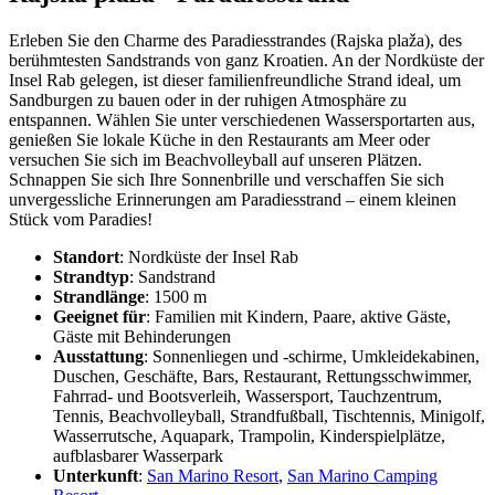
Erleben Sie den Charme des Paradiesstrandes (Rajska plaža), des
berühmtesten Sandstrands von ganz Kroatien. An der Nordküste der
Insel Rab gelegen, ist dieser familienfreundliche Strand ideal, um
Sandburgen zu bauen oder in der ruhigen Atmosphäre zu
entspannen. Wählen Sie unter verschiedenen Wassersportarten aus,
genießen Sie lokale Küche in den Restaurants am Meer oder
versuchen Sie sich im Beachvolleyball auf unseren Plätzen.
Schnappen Sie sich Ihre Sonnenbrille und verschaffen Sie sich
unvergessliche Erinnerungen am Paradiesstrand – einem kleinen
Stück vom Paradies!
Standort
: Nordküste der Insel Rab
Strandtyp
: Sandstrand
Strandlänge
: 1500 m
Geeignet für
: Familien mit Kindern, Paare, aktive Gäste,
Gäste mit Behinderungen
Ausstattung
: Sonnenliegen und -schirme, Umkleidekabinen,
Duschen, Geschäfte, Bars, Restaurant, Rettungsschwimmer,
Fahrrad- und Bootsverleih, Wassersport, Tauchzentrum,
Tennis, Beachvolleyball, Strandfußball, Tischtennis, Minigolf,
Wasserrutsche, Aquapark, Trampolin, Kinderspielplätze,
aufblasbarer Wasserpark
Unterkunft
:
San Marino Resort
,
San Marino Camping