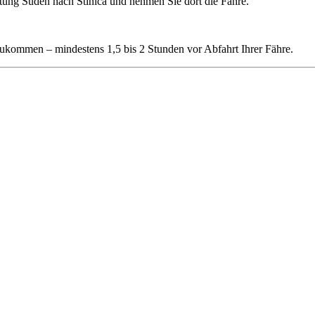
ung Süden nach Stinica und nehmen Sie dort die Fähre.
zukommen – mindestens 1,5 bis 2 Stunden vor Abfahrt Ihrer Fähre.