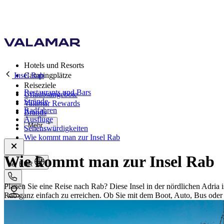
Hotels und Resorts
Insel Rab
Campingplätze
Reiseziele
Restaurants und Bars
Urlaubsangebote
Strände
Valamar Rewards
Radfahren
Brands
Ausflüge
Mehr
Sehenswürdigkeiten
Wie kommt man zur Insel Rab
Wie kommt man zur Insel Rab
de, EUR
Planen Sie eine Reise nach Rab? Diese Insel in der nördlichen Adria i
Rab ganz einfach zu erreichen. Ob Sie mit dem Boot, Auto, Bus oder 