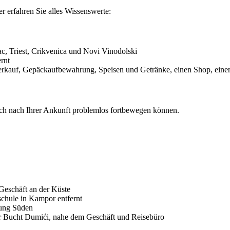
 erfahren Sie alles Wissenswerte:
c, Triest, Crikvenica und Novi Vinodolski
rnt
nverkauf, Gepäckaufbewahrung, Speisen und Getränke, einen Shop, eine
sich nach Ihrer Ankunft problemlos fortbewegen können.
Geschäft an der Küste
schule in Kampor entfernt
tung Süden
der Bucht Dumići, nahe dem Geschäft und Reisebüro