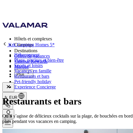
Hôtels et complexes
Krk Camping Homes 5*
Campings
Destinations
Hébergement
Offres de vacances
Plage, piscines et bien-être
Valamar Rewards
Sports et loisirs
Marque
Vacances en famille
Plus
Restaurants et bars
Pet-friendly holiday
Experience Concierge
fr, EUR
Restaurants et bars
Qu’il s’agisse de délicieux cocktails sur la plage, de bouchées en bord
plats pendant vos vacances en camping.