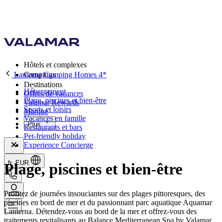
Hôtels et complexes
Lanterna Camping Homes 4*
Campings
Destinations
Hébergement
Offres de vacances
Plage, piscines et bien-être
Valamar Rewards
Sports et loisirs
Marque
Vacances en famille
Plus
Restaurants et bars
Pet-friendly holiday
Experience Concierge
fr, EUR
Plage, piscines et bien-être
Profitez de journées insouciantes sur des plages pittoresques, des
piscines en bord de mer et du passionnant parc aquatique Aquamar
Lanterna. Détendez-vous au bord de la mer et offrez-vous des
traitements revitalisants au Balance Mediterranean Spa by Valamar.