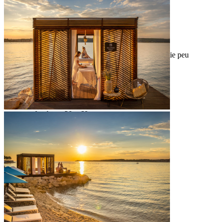
piscine extérieure partiellement couvert
piscine chauffée
2
taille de la piscine : 100 m
profondeur : 30 – 60 cm
toboggans aquatiques et attractions dans la partie peu
profonde
Piscine extérieure
2
taille de la piscine : 130 m
profondeur : 30 – 60 cm
piscine chauffée
Solarium
2
espace herbeux pour bronzer (1200 m
)
chaises longues et parasols