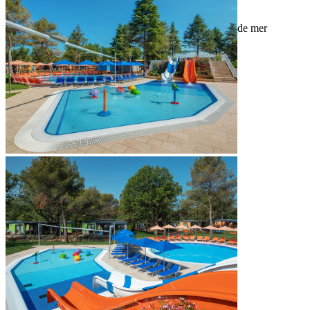
taille : 727 m
profondeur : 60 – 160 cm
une piscine d'eau douce et deux piscines d'eau de mer
massage sous-marin
attractions aquatiques pour les enfants
location de chaises longues
solarium
pool bar