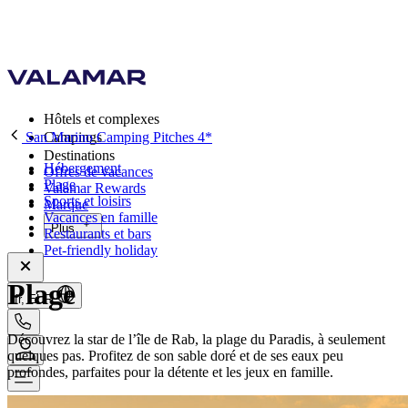
Hôtels et complexes
San Marino Camping Pitches 4*
Campings
Destinations
Hébergement
Offres de vacances
Plage
Valamar Rewards
Sports et loisirs
Marque
Vacances en famille
Plus
Restaurants et bars
Pet-friendly holiday
Plage
fr, EUR
Découvrez la star de l’île de Rab, la plage du Paradis, à seulement
quelques pas. Profitez de son sable doré et de ses eaux peu
profondes, parfaites pour la détente et les jeux en famille.