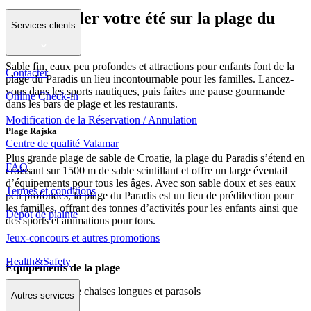
Faites briller votre été sur la plage du
Services clients
Paradis
Sable fin, eaux peu profondes et attractions pour enfants font de la
Contacter
plage du Paradis un lieu incontournable pour les familles. Lancez-
vous dans les sports nautiques, puis faites une pause gourmande
Online Check-in
dans les bars de plage et les restaurants.
Modification de la Réservation / Annulation
Plage Rajska
Centre de qualité Valamar
Plus grande plage de sable de Croatie, la plage du Paradis s’étend en
FAQ
croissant sur 1500 m de sable scintillant et offre un large éventail
d’équipements pour tous les âges. Avec son sable doux et ses eaux
Termes et conditions
peu profondes, la plage du Paradis est un lieu de prédilection pour
les familles, offrant des tonnes d’activités pour les enfants ainsi que
Dépôt de plainte
des sports et animations pour tous.
Jeux-concours et autres promotions
Health&Safety
Équipements de la plage
location de chaises longues et parasols
Autres services
douches