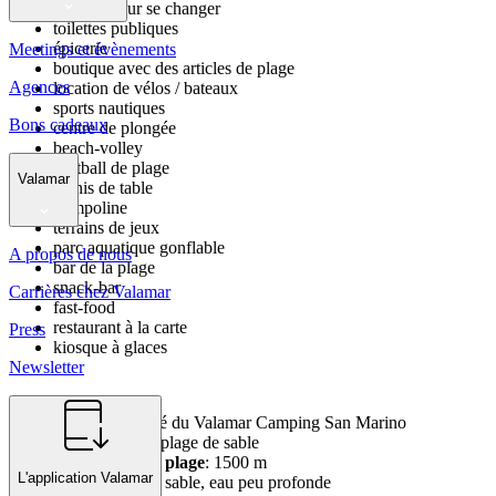
cabines pour se changer
toilettes publiques
épicerie
Meetings et évènements
boutique avec des articles de plage
Agences
location de vélos / bateaux
sports nautiques
Bons cadeaux
centre de plongée
beach-volley
football de plage
Valamar
tennis de table
trampoline
terrains de jeux
parc aquatique gonflable
A propos de nous
bar de la plage
snack-bar
Carrières chez Valamar
fast-food
restaurant à la carte
Press
kiosque à glaces
Newsletter
situation
: à côté du Valamar Camping San Marino
type de plage
: plage de sable
longueur de la plage
: 1500 m
L'application Valamar
entrée en mer
: sable, eau peu profonde