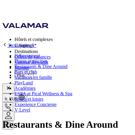
Hôtels et complexes
Pical Suites 5*
Campings
Destinations
Hébergement
Offres de vacances
Plages et piscines
Valamar Rewards
Restaurants & Dine Around
Marque
Bars et club
Plus
Vacances en famille
PlayLand
Académies
ESPA at Pical Wellness & Spa
Sports et loisirs
fr, EUR
Experience Concierge
V Level
Restaurants & Dine Around