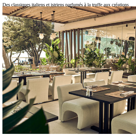
Des classiques italiens et istriens parfumés à la truffe aux créations
innovantes inspirées de l’Asie, dégustées au bord de la plage, nos
restaurants thématiques offrent un voyage culinaire incomparable.
Ajoutez à cela des spécialités grillées au feu de bois, accompagnées
d'une sélection de vins naturels soigneusement choisis, et vous
découvrirez qu'il y a toujours quelque chose pour satisfaire vos
envies et ravir vos papilles. Ici, chaque repas est une expérience à
savourer.