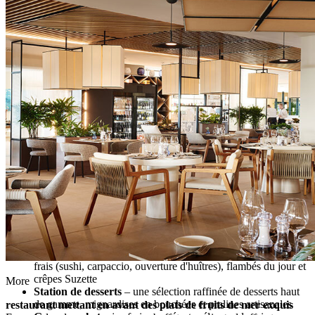
Parenzana, ce restaurant propose un mélange de saveurs
traditionnelles et locales avec une touche régionale, une carte des
vins soigneusement sélectionnée, une préparation des mets devant
les invités et des desserts exquis. Parenzana combine des saveurs
traditionnelles et locales avec des touches régionales, une sélection
de vins soigneusement choisie, des stations de préparation de
poisson en direct et des desserts raffinés.
Réservé aux clients V Level
Spécialités traditionnelles istriennes
– viandes séchées,
jambon cru local tranché à la main et fromages artisanaux
accompagnés de marmelades
Coins thématiques
– délices locaux tels que les truffes,
fromages fins, vins de la Parenzana et pâtisseries
méditerranéennes
Sélection d'huiles d'olive et de vins
– 200 vins premium (15
au verre) et une sélection des meilleures huiles d'olive de la
Parenzana, avec l'accompagnement d'un sommelier
Stations culinaires en direct
– préparations de fruits de mer
frais (sushi, carpaccio, ouverture d'huîtres), flambés du jour et
crêpes Suzette
More
Station de desserts
– une sélection raffinée de desserts haut
de gamme, mignardises en bouchées et pralines artisanales
restaurant mettant en avant des plats de fruits de mer exquis