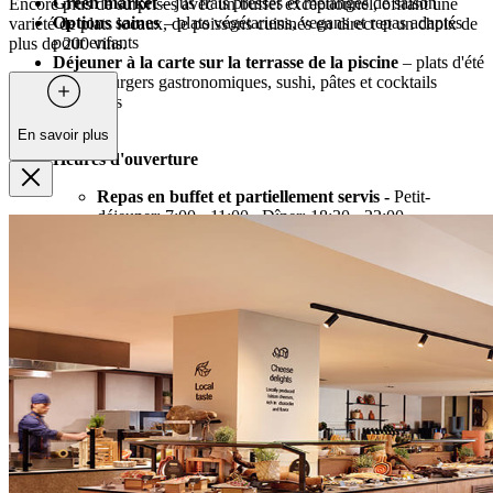
Green market
– jus frais pressés et mélanges de saison
Encore plus de surprises avec un buffet exceptionnel, offrant une
Options saines
– plats végétariens, vegans et repas adaptés
variété de plats locaux, de poissons cuisinés en direct et un choix de
pour enfants
plus de 200 vins.
Déjeuner à la carte sur la terrasse de la piscine
– plats d'été
légers, burgers gastronomiques, sushi, pâtes et cocktails
signatures
En savoir plus
Heures d'ouverture
Repas en buffet et partiellement servis -
Petit-
déjeuner: 7:00 - 11:00 , Dîner: 18:30 - 22:00
Déjeuner à la carte sur la terrasse de la piscine -
Déjeuner: 12:00 - 18:00