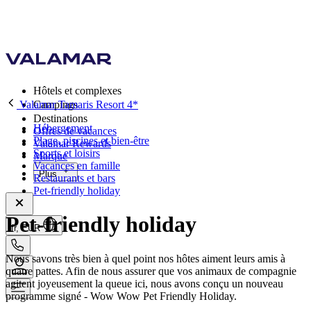
Hôtels et complexes
Valamar Tamaris Resort 4*
Campings
Destinations
Hébergement
Offres de vacances
Plage, piscines et bien-être
Valamar Rewards
Sports et loisirs
Marque
Vacances en famille
Plus
Restaurants et bars
Pet-friendly holiday
Pet-friendly holiday
fr, EUR
Nous savons très bien à quel point nos hôtes aiment leurs amis à
quatre pattes. Afin de nous assurer que vos animaux de compagnie
agitent joyeusement la queue ici, nous avons conçu un nouveau
programme signé - Wow Wow Pet Friendly Holiday.