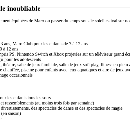
le inoubliable
èrement équipées de Maro ou passer du temps sous le soleil estival sur n
3 ans, Maro Club pour les enfants de 3 à 12 ans
 0 à 12 ans
mpris PS, Nintendo Switch et Xbox projetées sur un téléviseur grand éc
çu pour les adolescents
théâtre, salle de jeux familiale, salle de jeux soft play, fitness en plein 
le chauffée, piscine pour enfants avec jeux aquatiques et aire de jeux av
inage occasionnels
r les enfants tous les soirs
 et rassemblements (au moins trois fois par semaine)
divertissements, des spectacles de danse et des spectacles de magie
 (en saison)
e