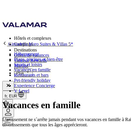
Hôtels et complexes
Girandella Maro Suites & Villas 5*
Campings
Destinations
Hébergement
Offres de vacances
Plage, piscines et bien-être
Valamar Rewards
Sports et loisirs
Marque
Vacances en famille
Plus
Restaurants et bars
Pet-friendly holiday
Experience Concierge
V Level
fr, EUR
Vacances en famille
L’amusement ne s´arrête jamais pendant vos vacances en famille à Ra
divertissements que tous les âges apprécieront.