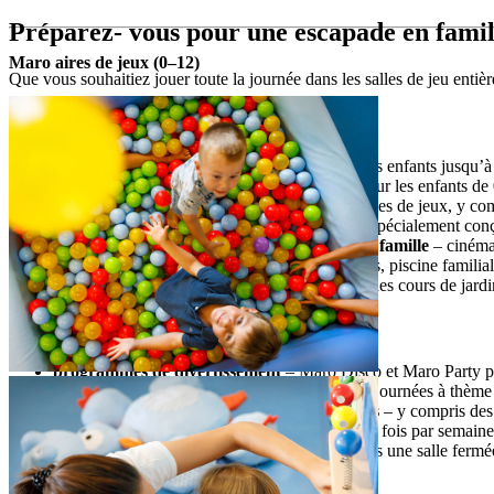
Préparez- vous pour une escapade en famil
Maro aires de jeux (0–12)
Que vous souhaitiez jouer toute la journée dans les salles de jeu enti
Installations familiales
salles de jeu Maro
– Maro Baby Club pour les enfants jusqu’à 
Maro Smart Play
– aire de jeux innovante pour les enfants de
Game Lounge
– entièrement équipé de consoles de jeux, y co
Teen Hangout
– espace extérieur et intérieur spécialement con
installations de divertissement pour toute la famille
– cinéma, 
plages et piscines familiales
– Plages de galets, piscine familia
Maro Garden
– conçu pour les enfants avec des cours de jard
Programmes pour la famille
programmes de divertissement
– Maro Disco et Maro Party pou
jeux et programmes
– excursions en famille, journées à thème
programmes professionnels pour les enfants
– y compris des 
cinéma en plein air
– projections de films une fois par semaine
films d’animation et familiaux
– projetés dans une salle fermé
Services particuliers aux familles