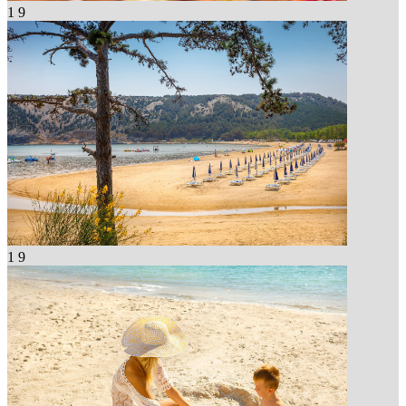
1
9
1
9