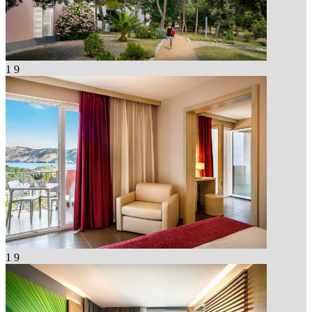
1
9
1
9