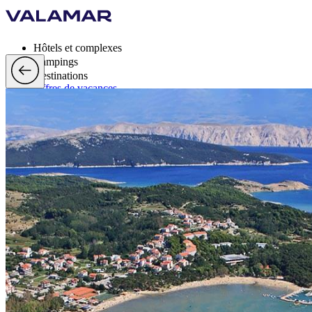
Hôtels et complexes
Campings
Destinations
Offres de vacances
Valamar Rewards
Marque
Plus
fr, EUR