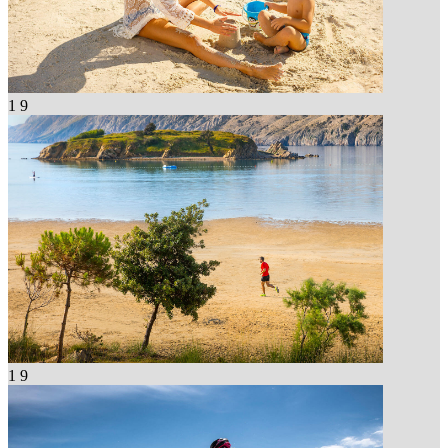
1
9
1
9