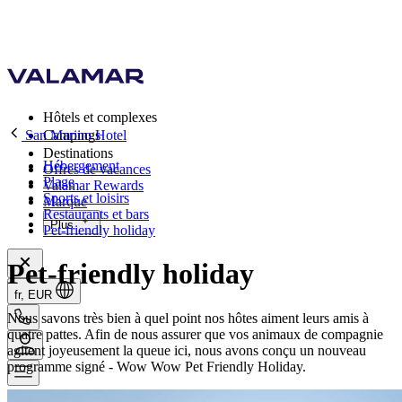
Hôtels et complexes
San Marino Hotel
Campings
Destinations
Hébergement
Offres de vacances
Plage
Valamar Rewards
Sports et loisirs
Marque
Restaurants et bars
Plus
Pet-friendly holiday
Pet-friendly holiday
fr, EUR
Nous savons très bien à quel point nos hôtes aiment leurs amis à
quatre pattes. Afin de nous assurer que vos animaux de compagnie
agitent joyeusement la queue ici, nous avons conçu un nouveau
programme signé - Wow Wow Pet Friendly Holiday.