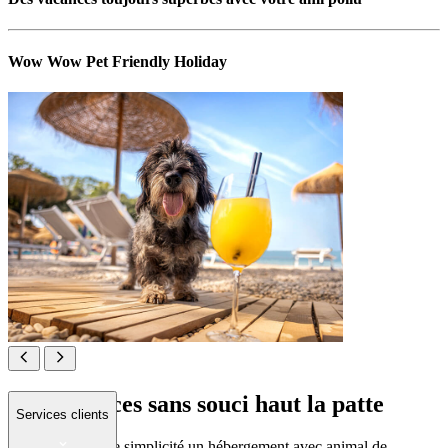
Wow Wow Pet Friendly Holiday
Des vacances sans souci haut la patte
Services clients
Réservez en toute simplicité un hébergement avec animal de