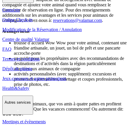
compagnie et ajoutez votre animal quand vous remplissez le
Contacter
formulaire de réservation en ligne. Pour des renseignements
additionnels sur les avantages et les services pour animaux de
Online Check-in
compagnie, écrivez-nous à:
reservations@valamar.com
.
Modification de la Réservation / Annulation
Avantages inclus
Centre de qualité Valamar
trousse d’accueil Wow Wow pour votre animal, contenant une
friandise artisanale, un jouet, un bol de prêt et une pancarte
FAQ
accroche-porte
un guide pour les propriétaires avec des recommandations de
Termes et conditions
destinations et d’activités dans la région particulièrement
Dépôt de plainte
adaptées aux animaux de compagnie
activités personnalisées (avec supplément): excursions et
Jeux-concours et autres promotions
promenades journalières, toilettage et coupes professionnels,
prise de photos, etc.
Health&Safety
Autres services
Chers amis des animaux, que vos amis à quatre pattes en profitent
autant que vous! Que les vacances commencent! Ou autrement dit:
wow wow!
Meetings et évènements