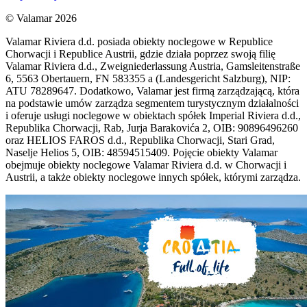
© Valamar 2026
Valamar Riviera d.d. posiada obiekty noclegowe w Republice
Chorwacji i Republice Austrii, gdzie działa poprzez swoją filię
Valamar Riviera d.d., Zweigniederlassung Austria, Gamsleitenstraße
6, 5563 Obertauern, FN 583355 a (Landesgericht Salzburg), NIP:
ATU 78289647. Dodatkowo, Valamar jest firmą zarządzającą, która
na podstawie umów zarządza segmentem turystycznym działalności
i oferuje usługi noclegowe w obiektach spółek Imperial Riviera d.d.,
Republika Chorwacji, Rab, Jurja Barakovića 2, OIB: 90896496260
oraz HELIOS FAROS d.d., Republika Chorwacji, Stari Grad,
Naselje Helios 5, OIB: 48594515409. Pojęcie obiekty Valamar
obejmuje obiekty noclegowe Valamar Riviera d.d. w Chorwacji i
Austrii, a także obiekty noclegowe innych spółek, którymi zarządza.