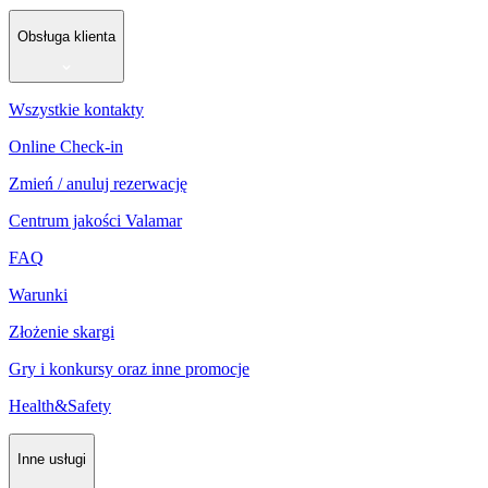
Obsługa klienta
Wszystkie kontakty
Online Check-in
Zmień / anuluj rezerwację
Centrum jakości Valamar
FAQ
Warunki
Złożenie skargi
Gry i konkursy oraz inne promocje
Health&Safety
Inne usługi