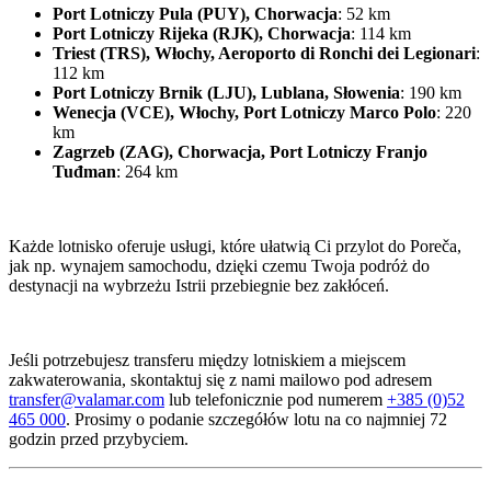
Port Lotniczy Pula (PUY), Chorwacja
: 52 km
Port Lotniczy Rijeka (RJK), Chorwacja
: 114 km
Triest (TRS), Włochy, Aeroporto di Ronchi dei Legionari
:
112 km
Port Lotniczy Brnik (LJU), Lublana, Słowenia
: 190 km
Wenecja (VCE), Włochy, Port Lotniczy Marco Polo
: 220
km
Zagrzeb (ZAG), Chorwacja, Port Lotniczy Franjo
Tuđman
: 264 km
Każde lotnisko oferuje usługi, które ułatwią Ci przylot do Poreča,
jak np. wynajem samochodu, dzięki czemu Twoja podróż do
destynacji na wybrzeżu Istrii przebiegnie bez zakłóceń.
Jeśli potrzebujesz transferu między lotniskiem a miejscem
zakwaterowania, skontaktuj się z nami mailowo pod adresem
transfer@valamar.com
lub telefonicznie pod numerem
+385 (0)52
465 000
. Prosimy o podanie szczegółów lotu na co najmniej 72
godzin przed przybyciem.