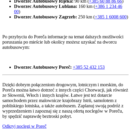
Dworzec Autobusowy Rijeka:
90 km (
+385 60 88 86 66
)
Dworzec Autobusowy Lublana:
160 km (
+386 1 234 46
00
)
Dworzec Autobusowy Zagrzeb:
250 km (
+385 1 6008 600
)
Po przybyciu do Poreča informacje na temat dalszych możliwości
poruszania po mieście lub okolicy możesz uzyskać na dworcu
autobusowym:
Dworzec Autobusowy Poreč:
+385 52 432 153
Dzięki dobrym połączeniom drogowym, lotniczym i morskim, do
Poreča można łatwo dotrzeć z innych części Chorwacji, jak również
ze Słowenii, Włoch i innych krajów. Łatwe jest też dotarcie
samochodem przez malownicze krajobrazy Istrii, samolotem z
pobliskiego lotniska, a także autobusem. Zaplanuj swoją podróż z
wyprzedzeniem i zapoznaj się z naszą ofertą noclegów w Poreču,
by spędzić naprawdę beztroski pobyt.
Odkryj noclegi w Poreč