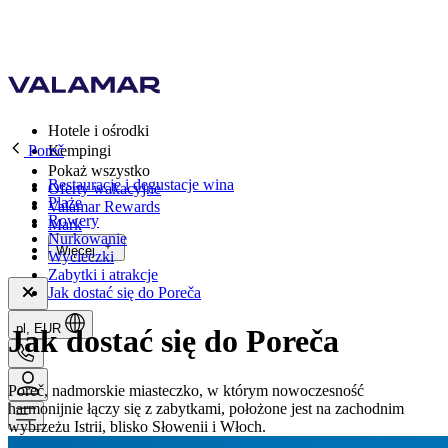
Hotele i ośrodki
Poreč
Kempingi
Pokaż wszystko
Restauracje i degustacje wina
Oferty wakacyjne
Plaże
Valamar Rewards
Rowery
Mark
Nurkowanie
Więcej
Wycieczki
Zabytki i atrakcje
Jak dostać się do Poreča
pl, EUR
Jak dostać się do Poreča
Poreč, nadmorskie miasteczko, w którym nowoczesność
harmonijnie łączy się z zabytkami, położone jest na zachodnim
wybrzeżu Istrii, blisko Słowenii i Włoch.