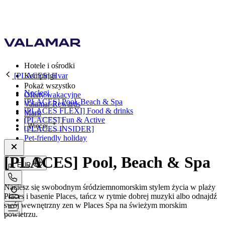
Hotele i ośrodki
[PLACES] Hvar
Kempingi
Pokaż wszystko
Noclegi
Oferty wakacyjne
[PLACES] Pool, Beach & Spa
Valamar Rewards
[PLACES FLEXI] Food & drinks
Mark
[PLACES] Fun & Active
Więcej
[PLACES INSIDER]
Pet-friendly holiday
[PLACES] Pool, Beach & Spa
pl, EUR
Naciesz się swobodnym śródziemnomorskim stylem życia w plaży
Places i basenie Places, tańcz w rytmie dobrej muzyki albo odnajdź
swój wewnętrzny zen w Places Spa na świeżym morskim
powietrzu.