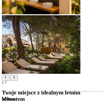
1
7
Twoje miejsce z idealnym letnim
klimatem
Wellness