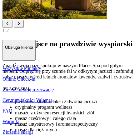
1
2
Twoje miejsce na prawdziwie wyspiarski
Obsługa klienta
relaks
Znajdź swoją oazę spokoju w naszym Places Spa pod gołym
Wszystkie kontakty
niebem. Odpręż się przy szumie fal w odkrytym jacuzzi i zafunduj
sobie masaże wśród letnich aromatów lawendy, szałwi i cytrusów.
Online Check-in
[PLACES SPA]
Zmień / anuluj rezerwację
Centrum jakości Valamar
plenerowa strefa relaksu z dwoma jacuzzi
oryginalny program wellness
FAQ
masaże z użyciem esencji hvarskich ziół
masaż częściowy i całego ciała
Warunki
masaż antystresowy i aromaterapeutyczny
masaż dla ciężarnych
Złożenie skargi