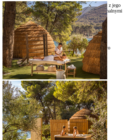
Prawdziwie letni nastrój poczujesz na basenie Places, z jego
swobodną atmosferą, świetną muzyką DJ-ów i oryginalnymi
koktajlami z dodatkiem hvarskich ziół.
[PLACES POOL]
2
400 m
odkryty basen ze słodką wodą
Sounds of [PLACES] – DJ-e i muzyka na żywo
oryginalne koktajle w Places pool bar
baldachimy i leżaki
wypożyczanie ręczników