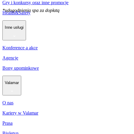
Gry i konkursy oraz inne promocje
*udogodnienia spa za dopłatą
Health&Safety
Inne usługi
Konference a akce
Agencje
Bony upominkowe
Valamar
O nas
Kariery w Valamar
Prasa
Biuletyn