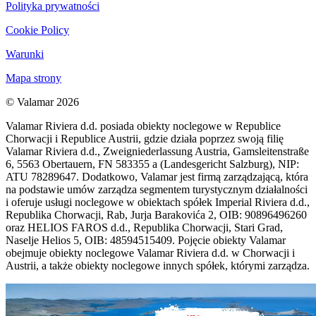
Polityka prywatności
Cookie Policy
Warunki
Mapa strony
© Valamar 2026
Valamar Riviera d.d. posiada obiekty noclegowe w Republice
Chorwacji i Republice Austrii, gdzie działa poprzez swoją filię
Valamar Riviera d.d., Zweigniederlassung Austria, Gamsleitenstraße
6, 5563 Obertauern, FN 583355 a (Landesgericht Salzburg), NIP:
ATU 78289647. Dodatkowo, Valamar jest firmą zarządzającą, która
na podstawie umów zarządza segmentem turystycznym działalności
i oferuje usługi noclegowe w obiektach spółek Imperial Riviera d.d.,
Republika Chorwacji, Rab, Jurja Barakovića 2, OIB: 90896496260
oraz HELIOS FAROS d.d., Republika Chorwacji, Stari Grad,
Naselje Helios 5, OIB: 48594515409. Pojęcie obiekty Valamar
obejmuje obiekty noclegowe Valamar Riviera d.d. w Chorwacji i
Austrii, a także obiekty noclegowe innych spółek, którymi zarządza.