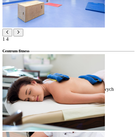
1
4
Centrum fitness
*w Valamar Diamant Hotelu za dopłatą
wielofunkcyjna sala ćwiczeń
urządzenia do treningów cardio i ćwiczeń siłowych