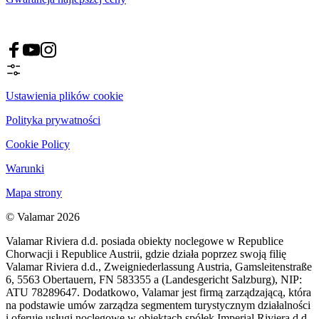
Ustawienia plików cookie
Polityka prywatności
Cookie Policy
Warunki
Mapa strony
© Valamar 2026
Valamar Riviera d.d. posiada obiekty noclegowe w Republice
Chorwacji i Republice Austrii, gdzie działa poprzez swoją filię
Valamar Riviera d.d., Zweigniederlassung Austria, Gamsleitenstraße
6, 5563 Obertauern, FN 583355 a (Landesgericht Salzburg), NIP:
ATU 78289647. Dodatkowo, Valamar jest firmą zarządzającą, która
na podstawie umów zarządza segmentem turystycznym działalności
i oferuje usługi noclegowe w obiektach spółek Imperial Riviera d.d.,