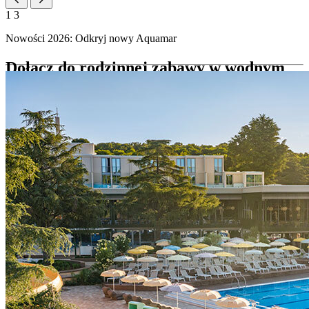
1
3
Nowości 2026: Odkryj nowy Aquamar
Dołącz do rodzinnej zabawy w wodnym
parku Aquamar!
Zanurz się w świecie zabawy w Aquamar, tętniącym życiem parku
wodnym niedaleko Sunny Poreč by Valamar. Od zjeżdżalni
stworzonych z myślą o emocjach po baseny idealne dla każdego
wieku i leżaki, gdy potrzebujesz przerwy – nie ma lepszego miejsca
na ochłodzenie się i relaks.
Nowe
Aquamar
2
5 basenów o łącznej powierzchni lustra wody 1 378 m
głębokość basenów: 20–150 cm
leżaki i parasole plażowe
ręczniki plażowe (pierwszy ręcznik bezpłatnie; każda kolejna
wymiana płatna 2,00 €)
zjeżdżalnie rekreacyjne i ekstremalne