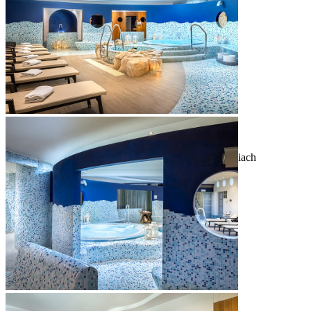
basen z wodą słodką
zraszacze i zjeżdżalnie
wodny zamek
powierzchnia basenu: 120 m²
głębokość: 40 cm
podgrzewany
Zjeżdżalnie ekstremalne i rekreacyjne
basen z wodą słodką
1 szeroka zjeżdżalnia wodna
4 zjeżdżalnie ekstremalne o różnych wysokościach