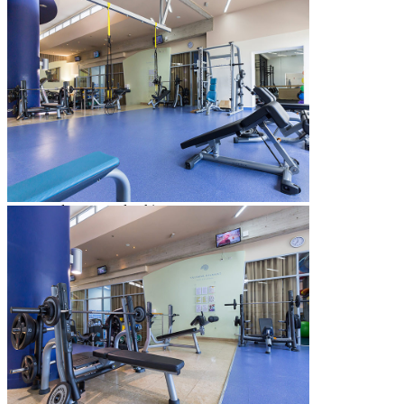
Strefa spa
*za dopłatą
łaźnia parowa, Sauna na podczerwień
biosauna, sauna fińska krystaliczna
beczka i niewielki basen z zimną wodą
whirlpool
miejsce na odpoczynek
ice fontanna, różne typy pryszniców
otwarte miejsce do opalania
podgrzewane ławki