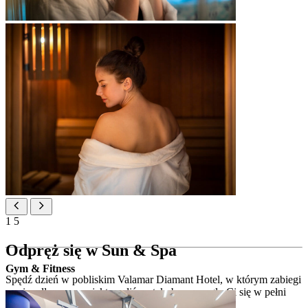
1
5
Odpręż się w Sun & Spa
Gym & Fitness
Spędź dzień w pobliskim Valamar Diamant Hotel, w którym zabiegi
spa i wellness zaprojektowaliśmy tak, by pomogły Ci się w pełni
odprężyć i zregenerować.