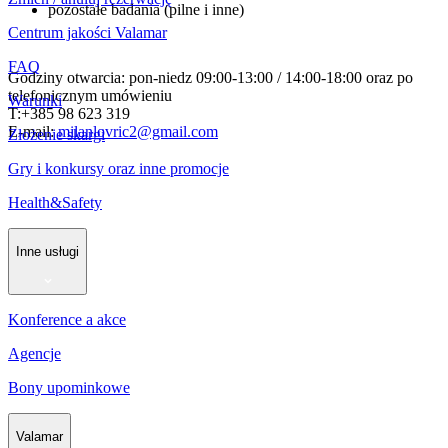
pozostałe badania (pilne i inne)
Centrum jakości Valamar
FAQ
Godziny otwarcia: pon-niedz 09:00-13:00 / 14:00-18:00 oraz po
telefonicznym umówieniu
Warunki
T:+385 98 623 319
E-mail:
milanlovric2@gmail.com
Złożenie skargi
Gry i konkursy oraz inne promocje
Health&Safety
Inne usługi
Konference a akce
Agencje
Bony upominkowe
Valamar