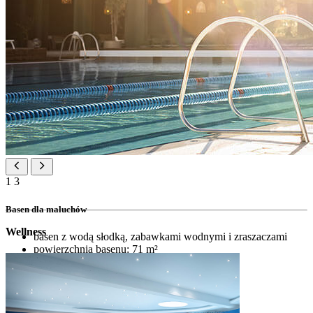
1
3
Basen dla maluchów
Wellness
basen z wodą słodką, zabawkami wodnymi i zraszaczami
powierzchnia basenu: 71 m²
głębokość: 20 cm
zacieniony i podgrzewany
Basen dla dzieci