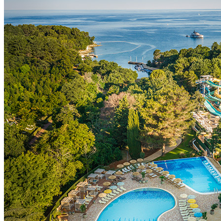
Plaża Brulo
Zaledwie o 200 metrów od hotelu Sunny Poreč znajduje się plaża
Brulo, na której można pływać i leniuchować w cieniu sosen i
śródziemnomorskiej roślinności. Wybierz któryś ze sportów
wodnych w centrum sportowym Valamar, baw się w dmuchanym
parku wodnym, zagraj w minigolfa albo zregeneruj siły w
pobliskich restauracjach i barach.
Udogodnienia na plaży:
naturalny cień pod sosnami
krzesła i parasole plażowe, prysznice, szatnie
centrum Valamar Sport (za dopłatą)
szeroki wybór sportów wodnych (wypożyczalnia: rowery
wodne, kajaki, kanadyjki; holowany banan, motorówka)
centrum nurkowania (szkoła nurkowania, wynajem sprzętu,
napełnianie butli)
boisko do gry w siatkówkę plażową, piaskownica dla dzieci,
plac zabaw dla dzieci
minigolf, tenis stołowy
park wodny na morzu