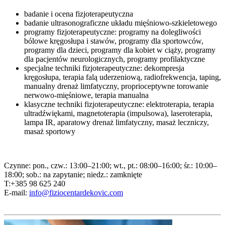
badanie i ocena fizjoterapeutyczna
badanie ultrasonograficzne układu mięśniowo-szkieletowego
programy fizjoterapeutyczne: programy na dolegliwości
bólowe kręgosłupa i stawów, programy dla sportowców,
programy dla dzieci, programy dla kobiet w ciąży, programy
dla pacjentów neurologicznych, programy profilaktyczne
specjalne techniki fizjoterapeutyczne: dekompresja
kręgosłupa, terapia falą uderzeniową, radiofrekwencja, taping,
manualny drenaż limfatyczny, proprioceptywne torowanie
nerwowo-mięśniowe, terapia manualna
klasyczne techniki fizjoterapeutyczne: elektroterapia, terapia
ultradźwiękami, magnetoterapia (impulsowa), laseroterapia,
lampa IR, aparatowy drenaż limfatyczny, masaż leczniczy,
masaż sportowy
Czynne: pon., czw.: 13:00–21:00; wt., pt.: 08:00–16:00; śr.: 10:00–
18:00; sob.: na zapytanie; niedz.: zamknięte
T:+385 98 625 240
E-mail:
info@fiziocentardekovic.com