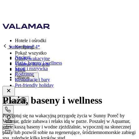
Hotele i ośrodki
Sunny Poreč 4*
Kempingi
Pokaż wszystko
Noclegi
Oferty wakacyjne
Plaża, baseny i wellness
Valamar Rewards
Sport i rozrywka
Mark
Rodzinne
Więcej
Restauracje i bary
Pet-friendly holiday
Plaża, baseny i wellness
pl, EUR
Przygotuj się na wakacyjną przygodę życia w Sunny Poreč by
Valamar, gdzie zabawa i relaks idą w parze. Poszalej w Aquamar,
gdzie kuszą baseny i wodne zjeżdżalnie, wypocznij na słonecznej
plaży lub pozwól sobie na regenerujące, śródziemnomorskie zabiegi
spa, zaledwie kilka kroków stąd.