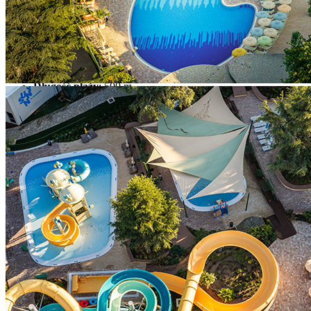
restauracja
beach bar
Lokalizacja
: 200 m od hotelu
Typ plaży
: żwirowa/skalista/trawiasta/betonowe tarasy
Długość plaży
: 500 m
Dojście do morza
: przystosowane dla osób
niepełnosprawnych; żwir, skałki
Plaża dostosowana do
: rodzin z dziećmi, par, osób
niepełnosprawnych
Zwierzęta domowe
: wydzielone miejsce dla zwierząt