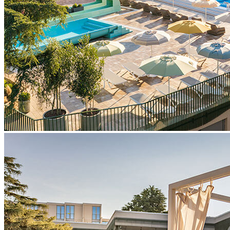
prysznice
blok sanitarny
strefa do opalania
zielona strefa do opalania, naturalny cień (zachowany
krajobraz)
dzielą Sunny Poreč by Valamar & Valamar Diamant Hotel