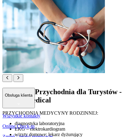
Prywatna Przychodnia dla Turystów -
Obsługa klienta
Lovrić Medical
PRZYCHODNIA MEDYCYNY RODZINNEJ:
Wszystkie kontakty
diagnostyka laboratoryjna
Online Check-in
EKG – elektrokardiogram
wizyty domowe: lekarz dyżurujący
Zmień / anuluj rezerwację