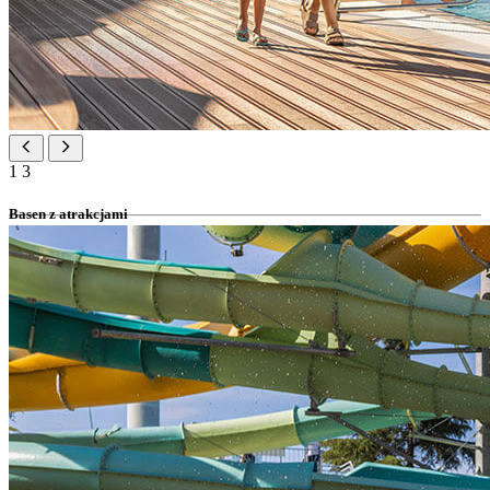
1
3
Basen z atrakcjami
basen z wodą morską
powierzchnia basenu: 440 m²
głębokość: 0,2–1,50 m
Basen rodzinny
basen z wodą słodką
powierzchnia basenu: 422 m²
głębokość: 135 cm
niepodgrzewany
Relaksujący basen