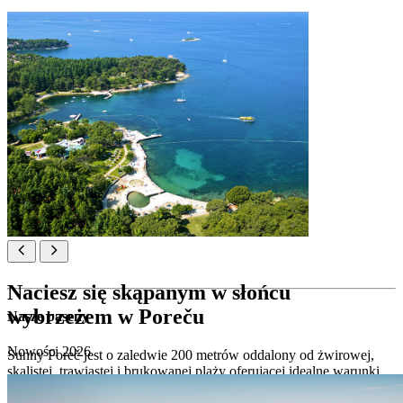
Naciesz się skąpanym w słońcu
wybrzeżem w Poreču
Nasze baseny
Nowości 2026
Sunny Poreč jest o zaledwie 200 metrów oddalony od żwirowej,
skalistej, trawiastej i brukowanej plaży oferującej idealne warunki
do pływania i wygrzewania się w letnim słońcu.