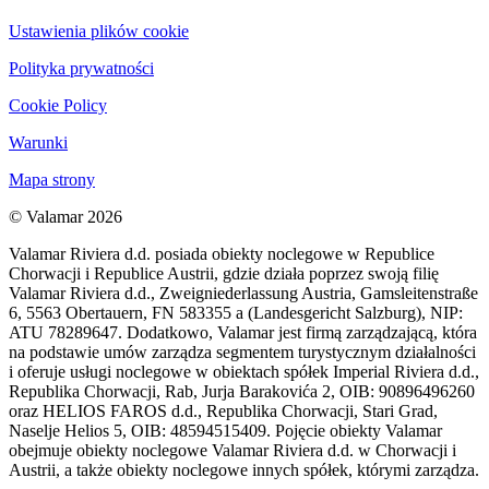
Ustawienia plików cookie
Polityka prywatności
Cookie Policy
Warunki
Mapa strony
© Valamar 2026
Valamar Riviera d.d. posiada obiekty noclegowe w Republice
Chorwacji i Republice Austrii, gdzie działa poprzez swoją filię
Valamar Riviera d.d., Zweigniederlassung Austria, Gamsleitenstraße
6, 5563 Obertauern, FN 583355 a (Landesgericht Salzburg), NIP:
ATU 78289647. Dodatkowo, Valamar jest firmą zarządzającą, która
na podstawie umów zarządza segmentem turystycznym działalności
i oferuje usługi noclegowe w obiektach spółek Imperial Riviera d.d.,
Republika Chorwacji, Rab, Jurja Barakovića 2, OIB: 90896496260
oraz HELIOS FAROS d.d., Republika Chorwacji, Stari Grad,
Naselje Helios 5, OIB: 48594515409. Pojęcie obiekty Valamar
obejmuje obiekty noclegowe Valamar Riviera d.d. w Chorwacji i
Austrii, a także obiekty noclegowe innych spółek, którymi zarządza.