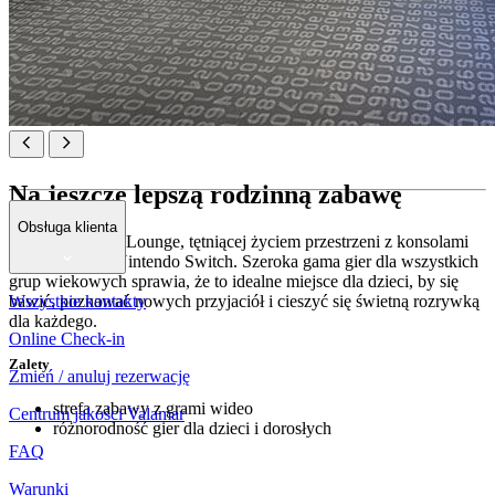
Na jeszcze lepszą rodzinną zabawę
Obsługa klienta
Wejdź do Game Lounge, tętniącej życiem przestrzeni z konsolami
PlayStation 5 i Nintendo Switch. Szeroka gama gier dla wszystkich
grup wiekowych sprawia, że to idealne miejsce dla dzieci, by się
Wszystkie kontakty
bawić, poznawać nowych przyjaciół i cieszyć się świetną rozrywką
dla każdego.
Online Check-in
Zalety
Zmień / anuluj rezerwację
strefa zabawy z grami wideo
Centrum jakości Valamar
różnorodność gier dla dzieci i dorosłych
FAQ
Warunki