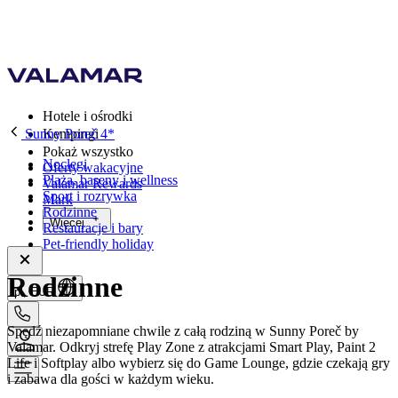
Hotele i ośrodki
Sunny Poreč 4*
Kempingi
Pokaż wszystko
Noclegi
Oferty wakacyjne
Plaża, baseny i wellness
Valamar Rewards
Sport i rozrywka
Mark
Rodzinne
Więcej
Restauracje i bary
Pet-friendly holiday
Rodzinne
pl, EUR
Spędź niezapomniane chwile z całą rodziną w Sunny Poreč by
Valamar. Odkryj strefę Play Zone z atrakcjami Smart Play, Paint 2
Life i Softplay albo wybierz się do Game Lounge, gdzie czekają gry
i zabawa dla gości w każdym wieku.