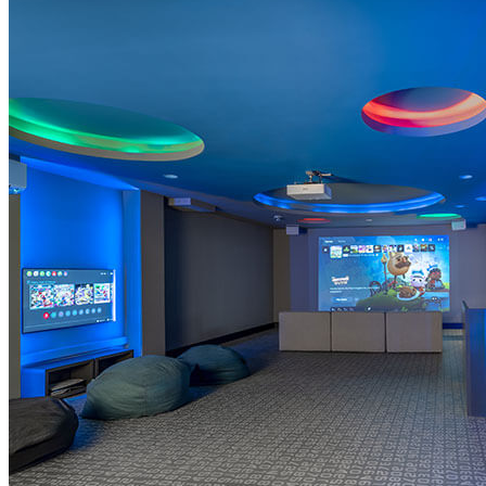
mnóstwo zabawy i wyzwań dla każdego pokolenia.
Obiekty rodzinne
rodzinna plaża i baseny
– żwirowa plaża i odkryte baseny
dla dzieci i dorosłych
plaża Brulo ze żwirowymi, trawiastymi, brukowanymi lub
skalistymi odcinkami, naturalnie ocienionymi przez sosny
Play Zone
– innowacyjna strefa zabawy z kreatywnymi
zabawkami i grami
stoły bilardowe, stoły do ping-ponga, piłkarzyki, różne gry
planszowe i zabawki dydaktyczne
Nowość w 2026 - Smart Play
– innowacyjna strefa
zabaw z atrakcjami, które wspierają kreatywność dzieci
Nowość w 2026 - Softplay
– piankowe klocki i
miękkie powierzchnie dla dzieci
Game Lounge – pokój z konsolami do gier i szerokim
wyborem gier wideo dla dzieci i dorosłych