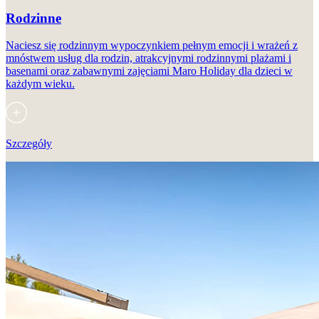
Rodzinne
Naciesz się rodzinnym wypoczynkiem pełnym emocji i wrażeń z
mnóstwem usług dla rodzin, atrakcyjnymi rodzinnymi plażami i
basenami oraz zabawnymi zajęciami Maro Holiday dla dzieci w
każdym wieku.
Szczegóły