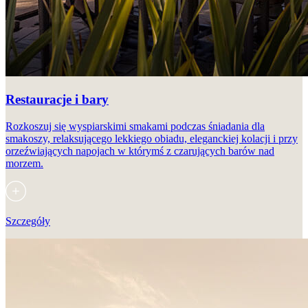
Restauracje i bary
Rozkoszuj się wyspiarskimi smakami podczas śniadania dla
smakoszy, relaksującego lekkiego obiadu, eleganckiej kolacji i przy
orzeźwiających napojach w którymś z czarujących barów nad
morzem.
Szczegóły