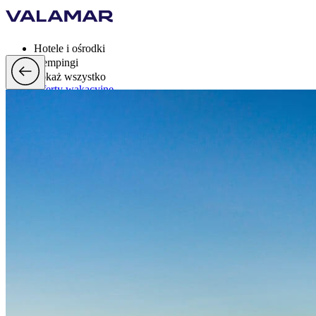
Hotele i ośrodki
Kempingi
Pokaż wszystko
Oferty wakacyjne
Valamar Rewards
Mark
Więcej
pl, EUR