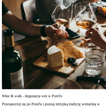
Wine & walk - degustacja win w Poreču
Przespaceruj się po Poreču i poznaj istryjską tradycję winiarską w