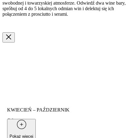
swobodnej i towarzyskiej atmosferze. Odwiedź dwa wine bary,
spróbuj od 4 do 5 lokalnych odmian win i delektuj się ich
połączeniem z prosciutto i serami.
KWIECIEŃ – PAŹDZIERNIK
Od
190 €
za osobę
Pokaż więcej