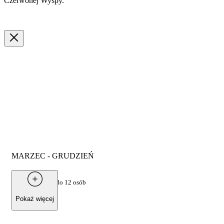
Czerwonej Wyspy.
MARZEC - GRUDZIEŃ
Od
250 €
za grupę do 12 osób
Pokaż więcej