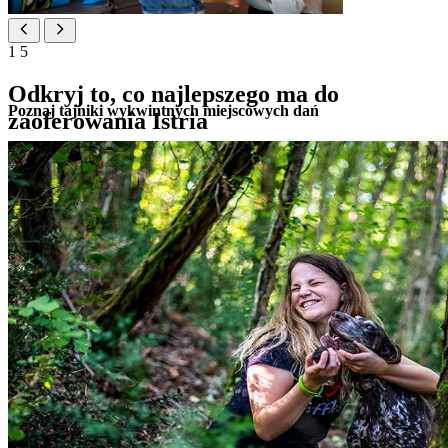
1
5
Odkryj to, co najlepszego ma do
Poznaj tajniki wykwintnych miejscowych dań
zaoferowania Istria
skorzystaj ze spersonalizowanych rekomendacji i wsparcia
dopasowanego do Twoich zainteresowań oraz planów
wakacyjnych
odkrywaj i rezerwuj starannie wybrane lokalne atrakcje,
wyjątkowe doświadczenia, prywatne wycieczki i wyprawy
kulinarne
zorganizuj dodatkowe usługi i specjalne życzenia, aby
wzbogacić swój pobyt
z łatwością zaplanuj transport po całej destynacji
poznaj korzyści programu lojalnościowego Valamar Rewards
zabierz do domu wyjątkową pamiątkę z wakacji dzięki
upominkom i akcesoriom z kolekcji Maro i Valamar
Kontakt: