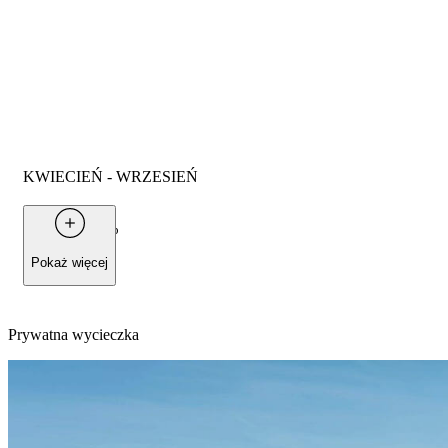
KWIECIEŃ - WRZESIEŃ
Od
500 €
dla 2 osób
Pokaż więcej
Prywatna wycieczka