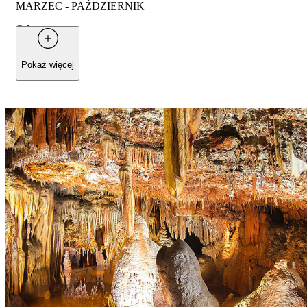
MARZEC - PAŹDZIERNIK
Od
105 €
za osobę
Pokaż więcej