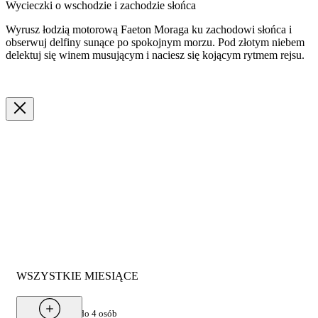
Wycieczki o wschodzie i zachodzie słońca
Wyrusz łodzią motorową Faeton Moraga ku zachodowi słońca i
obserwuj delfiny sunące po spokojnym morzu. Pod złotym niebem
delektuj się winem musującym i naciesz się kojącym rytmem rejsu.
WSZYSTKIE MIESIĄCE
Od
600 €
za grupę do 4 osób