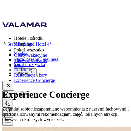
Hotele i ośrodki
Isabella Island Hotel 4*
Kempingi
Pokaż wszystko
Noclegi
Oferty wakacyjne
Plaża, baseny i wellness
Valamar Rewards
Sport i rozrywka
Mark
Rodzinne
Więcej
Restauracje i bary
Experience Concierge
Experience Concierge
pl, EUR
Zafunduj sobie niezapomniane wspomnienia z naszymi fachowymi i
spersonalizowanymi rekomendacjami zajęć, lokalnych atrakcji,
dłuższych i krótszych wycieczek.