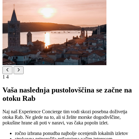
1
4
Vaša naslednja pustolovščina se začne na
otoku Rab
Naj naš Experience Concierge tim vodi skozi posebna doživetja
otoka Rab. Ne glede na to, ali si želite morske dogodivščine,
pokušine hrane ali poti v naravi, vas čaka popoln izlet.
ročno izbrana ponudba najbolje ocenjenih lokalnih izletov
strokovna priporočila prilagojena vašim interesom