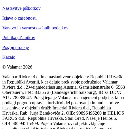
Nastavitve piškotkov
Izjava o zasebnosti
Varstvo in varnost osebnih podatkov
Politika piškotkov
Pogoji prodaje
Kazalo
© Valamar 2026
Valamar Riviera d.d. ima nastanitvene objekte v Republiki Hrvaški
in Republiki Avstriji, kjer deluje prek svoje podružnice Valamar
Riviera d.d., Zweigniederlassung Austria, Gamsleitenstraße 6, 5563
Obertauern, FN 583355 a (Landesgericht Salzburg), ID za DDV:
ATU 78289647. Poleg tega je Valamar management podjetje, ki na
podlagi pogodb upravlja turistični del poslovanja in nudi storitve
nastanitve v objektih družb Imperial Riviera d.d., Republika
Hrvaška, Rab, Jurja Barakovića 2, OIB: 90896496260 in HELIOS
FAROS d.d., Republika Hrvaška, Stari Grad, Naselje Helios 5,
OIB: 48594515409. Pojem Valamarovi objekti vključuje
nastanitvene objekte Valamar Riviere d.d., na Hrvaškem in v