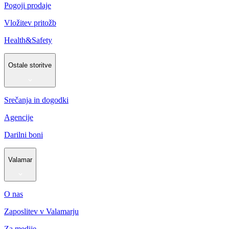
Pogoji prodaje
Vložitev pritožb
Health&Safety
Ostale storitve
Srečanja in dogodki
Agencije
Darilni boni
Valamar
O nas
Zaposlitev v Valamarju
Za medije