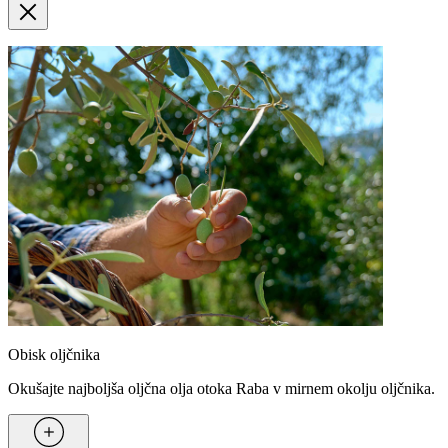
Obisk oljčnika
Okušajte najboljša oljčna olja otoka Raba v mirnem okolju oljčnika.