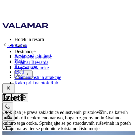
Hoteli in resorti
Otok Rab
Kampi
Destinacije
Restavracije in bari
Počitniške ponudbe
Plaže
Valamar Rewards
Kolesarjenje
Blagovne znamke
Izleti
Več
Znamenitosti in atrakcije
Kako priti na otok Rab
Izleti
si, EUR
Otok Rab je prava zakladnica edinstvenih pustolovščin, na katerih
boste odkrili neokrnjeno naravo, bogato zgodovino in živahno
kulturo tega otoka. Sprehajajte se po starodavnih ruševinah in poteh
v bujni naravi ter se potopite v kristalno čisto morje.