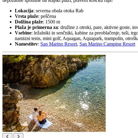
nepozabne spomine na Rajski plaži, pravem koščku raja!
Lokacija
: severna obala otoka Rab
Vrsta plaže
: peščena
Dolžina plaže
: 1500 m
Plaža je primerna za
: družine z otroki, pare, aktivne goste, in
Vsebine
: ležalniki in senčniki, kabine za preoblačenje, tuši, tr
namizni tenis, mini golf, Aquagan, Aquapark, trampolin, otroška
Namestitev
:
San Marino Resort
,
San Marino Camping Resort