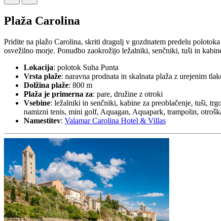
Plaža Carolina
Pridite na plažo Carolina, skriti dragulj v gozdnatem predelu polotok
osvežilno morje. Ponudbo zaokrožijo ležalniki, senčniki, tuši in kabin
Lokacija
: polotok Suha Punta
Vrsta plaže
: naravna prodnata in skalnata plaža z urejenim tl
Dolžina plaže
: 800 m
Plaža je primerna za
: pare, družine z otroki
Vsebine
: ležalniki in senčniki, kabine za preoblačenje, tuši, tr
namizni tenis, mini golf, Aquagan, Aquapark, trampolin, otroška
Namestitev
:
Valamar Carolina Hotel & Villas