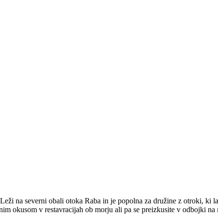
eži na severni obali otoka Raba in je popolna za družine z otroki, ki 
alnim okusom v restavracijah ob morju ali pa se preizkusite v odbojki na 