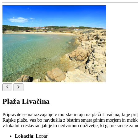
Plaža Livačina
Pripravite se na razvajanje v morskem raju na plaži Livačina, ki je pril
Rajske plaže, vas bo navdušila z bistrim smaragdnim morjem in mehki
v lokalnih restavracijah je to nedvomno doživetje, ki ga ne smete zamu
Lokacija
: Lopar