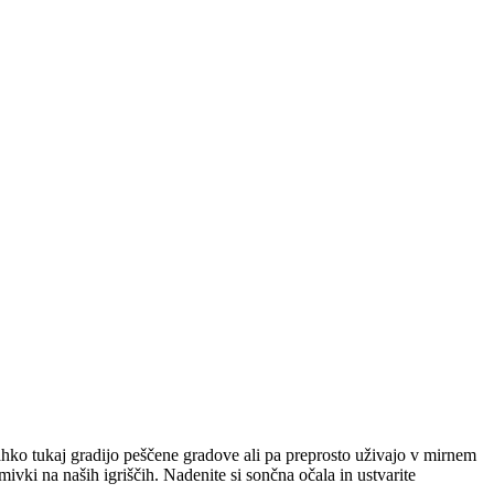
lahko tukaj gradijo peščene gradove ali pa preprosto uživajo v mirnem
mivki na naših igriščih. Nadenite si sončna očala in ustvarite