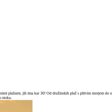
čenimi plažami, jih ima kar 30! Od družinskih plaž s plitvim morjem do 
m otoku.