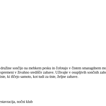
 družine sončijo na mehkem pesku in čofotajo v čistem smaragdnem morju
remeni v živahno središče zabave. Uživajte v osupljivih sončnih zahodi
te, ki iščejo samoto, kot tudi za tiste, željne zabave.
restavracija, nočni klub