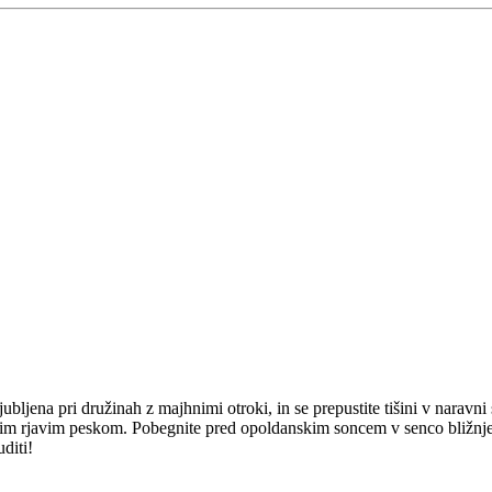
jubljena pri družinah z majhnimi otroki, in se prepustite tišini v naravni
m rjavim peskom. Pobegnite pred opoldanskim soncem v senco bližnjega
diti!