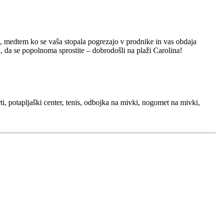
a, medtem ko se vaša stopala pogrezajo v prodnike in vas obdaja
i, da se popolnoma sprostite – dobrodošli na plaži Carolina!
orti, potapljaški center, tenis, odbojka na mivki, nogomet na mivki,