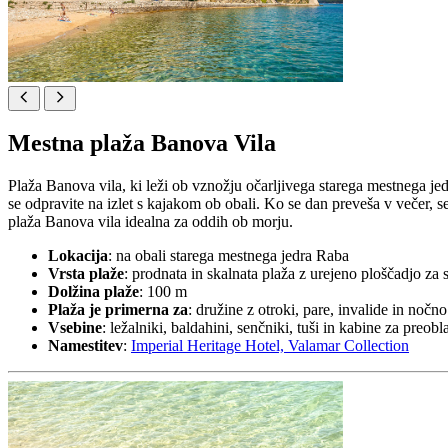
Mestna plaža Banova Vila
Plaža Banova vila, ki leži ob vznožju očarljivega starega mestnega je
se odpravite na izlet s kajakom ob obali. Ko se dan preveša v večer, s
plaža Banova vila idealna za oddih ob morju.
Lokacija
: na obali starega mestnega jedra Raba
Vrsta plaže
: prodnata in skalnata plaža z urejeno ploščadjo za
Dolžina plaže
: 100 m
Plaža je primerna za
: družine z otroki, pare, invalide in nočno
Vsebine
: ležalniki, baldahini, senčniki, tuši in kabine za preob
Namestitev
:
Imperial Heritage Hotel, Valamar Collection