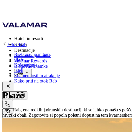
Hoteli in resorti
Otok Rab
Kampi
Destinacije
Restavracije in bari
Počitniške ponudbe
Plaže
Valamar Rewards
Kolesarjenje
Blagovne znamke
Izleti
Več
Znamenitosti in atrakcije
Kako priti na otok Rab
Plaže
si, EUR
Otok Rab, ena redkih jadranskih destinacij, ki se lahko ponaša s peš
hrvaški obali. Zagotovite si popoln poletni dopust na tem kvarnerske