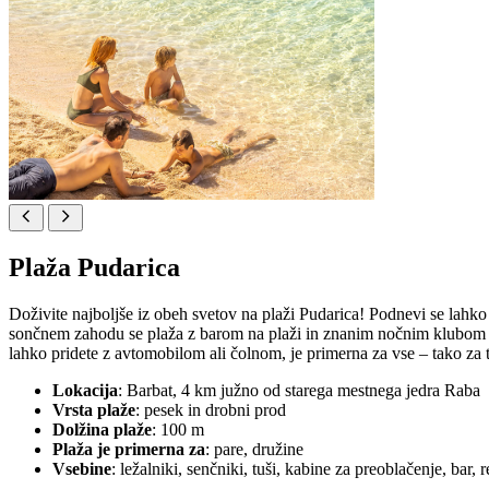
Plaža Pudarica
Doživite najboljše iz obeh svetov na plaži Pudarica! Podnevi se lahko
sončnem zahodu se plaža z barom na plaži in znanim nočnim klubom sp
lahko pridete z avtomobilom ali čolnom, je primerna za vse – tako za tis
Lokacija
: Barbat, 4 km južno od starega mestnega jedra Raba
Vrsta plaže
: pesek in drobni prod
Dolžina plaže
: 100 m
Plaža je primerna za
: pare, družine
Vsebine
: ležalniki, senčniki, tuši, kabine za preoblačenje, bar, 