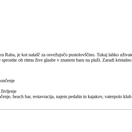
dra Raba, je kot nalašč za osvežujočo pustolovščino. Tukaj lahko uživate
e sprostite ob ritmu žive glasbe v znanem baru na plaži. Zaradi kristaln
 sončenje
 življenje
lačenje, beach bar, restavracija, najem pedalin in kajakov, vaterpolo klub