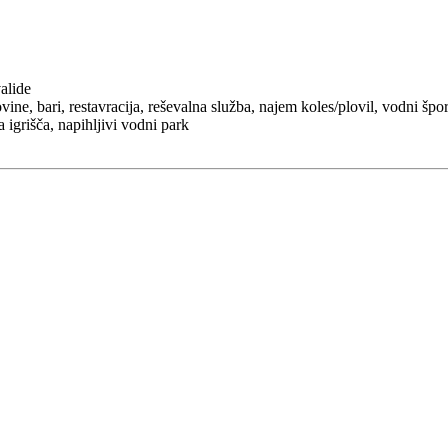
valide
govine, bari, restavracija, reševalna služba, najem koles/plovil, vodni šp
 igrišča, napihljivi vodni park