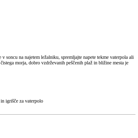
 v soncu na najetem ležalniku, spremljajte napete tekme vaterpola ali
o čistega morja, dobro vzdrževanih peščenih plaž in bližine mesta je
 in igrišče za vaterpolo