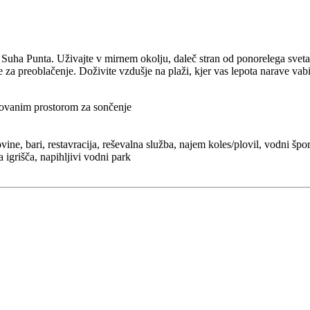
a Suha Punta. Uživajte v mirnem okolju, daleč stran od ponorelega svet
e za preoblačenje. Doživite vzdušje na plaži, kjer vas lepota narave vab
akovanim prostorom za sončenje
govine, bari, restavracija, reševalna služba, najem koles/plovil, vodni šp
 igrišča, napihljivi vodni park