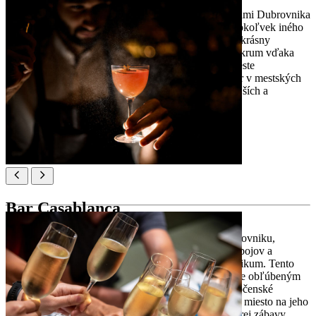
Bar Bard, ktorý sa nachádza pod historickými hradbami Dubrovnika
ponúka jedinečný zážitok, ktorý ho odlišuje od akéhokoľvek iného
miesta v tejto oblasti. Táto kaviareň na útese ponúka krásny
panoramatický výhľad na more a malebný ostrov Lokrum vďaka
čomu je miestom, ktoré musíte navštíviť v Starom meste
Dubrovnika. Prístup je možný iba cez diskrétny otvor v mestských
hradbách, čo robí z Bard Baru jeden z najexkluzívnejších a
najatraktívnejších barov v Dubrovniku.
Poloha:
Ul. Ispod Mira 14, 20000, Dubrovnik
Bar Casablanca
Bar Casablanca, synonymum nočného života v Dubrovniku,
ponúka neodolateľnú zmes lahodných miešaných nápojov a
elektrizujúcu atmosféru, ktorá priťahuje mladšie publikum. Tento
bar, ktorý sa nachádza v Starom meste Dubrovníka, je obľúbeným
miestom stretnutí pre tých, ktorí hľadajú relax a spoločenské
aktivity. Či už začínate večer alebo hľadáte perfektné miesto na jeho
ukončenie, Bar Casablanca ponúka zážitok plný dobrej zábavy,