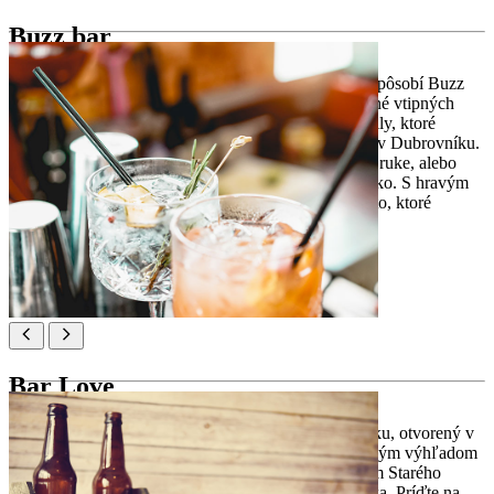
Buzz bar
Ukrytý v úzkej uličke dubrovníckeho Starého Mesta pôsobí Buzz
Bar ako tajomstvo, ktoré stojí za to zdieľať. Steny plné vtipných
citátov a retro detailov vytvárajú atmosféru pre koktaily, ktoré
miestni aj cestovatelia chvália ako jedny z najlepších v Dubrovníku.
Sadnite si na terasu a sledujte ruch ulice s pohárom v ruke, alebo
zostaňte vo vnútri, kde hudba a rozhovory plynú ľahko. S hravým
duchom a srdečnou obsluhou je Buzz Bar malé miesto, ktoré
zanechá veľký dojem.
Poloha:
Prijeko ul. 21, Dubrovnik
Bar Love
Love Bar je jediný skutočný rooftop bar v Dubrovníku, otvorený v
roku 2018 na mieste bývalej továrne. S panoramatickým výhľadom
na záliv a ostrovy je obľúbeným únikom pred ruchom Starého
Mesta. Ich motto je jednoduché: bez súdenia, len láska. Príďte na