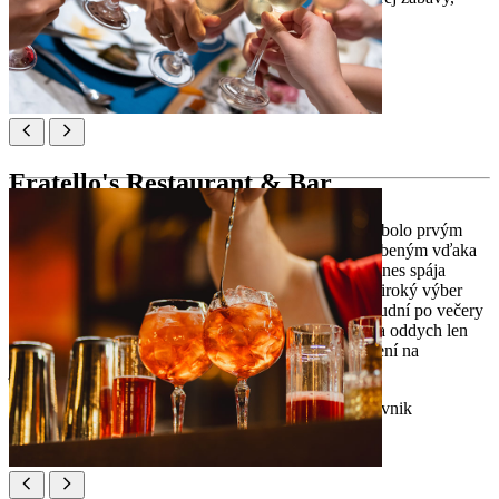
vynikajúcich chutí a fantastickej hudby.
Poloha:
Zamanjina ul. 7, 20000, Dubrovnik
Fratello's Restaurant & Bar
Fratellos Restaurant & Bar, ktoré založili traja bratia, bolo prvým
prosecco barom v Dubrovníku a rýchlo sa stalo obľúbeným vďaka
živej atmosfére a krásnemu výhľadu na Boninovo. Dnes spája
vlastné prosecco, kreatívne koktaily, kvalitné vína a široký výber
nápojov s hudbou a zábavou. Od pohodových popoludní po večery
s koncertmi a DJ-mi je Fratellos ideálnym miestom na oddych len
pár minút od Starého Mesta – a každá návšteva sa mení na
jedinečný dubrovnícky zážitok.
Poloha:
Ul. branitelja Dubrovnika 42a, Dubrovnik