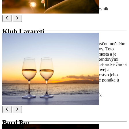
Poloha:
Ul. Svetog Dominika 3, 20000, Dubrovnik
Klub Lazareti
Klub Lazareti je už tri desaťročia neoddeliteľnou súčasťou nočného
života v Dubrovniku a ponúka eklektický výber zábavy. Toto
ikonické miesto, ktoré sa nachádza v blízkosti centra mesta a je
otvorené celoročne s dennými podujatiami v lete a víkendovými
ponukami počas zimných mesiacov, dokonale spája historické čaro a
modernú atmosféru. Klub Lazareti hostí hviezdy svetovej a
regionálnej scény, ako aj renomovaných DJov, a tajomstvo jeho
príťažlivosti spočíva v rozmanitých programoch, ktoré ponúkajú
niečo pre každého.
Poloha:
Ul. Frana Supila 10, 20000, Dubrovnik
Bard Bar