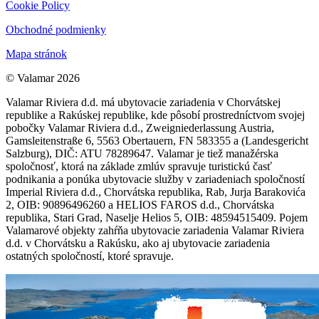
Cookie Policy
Obchodné podmienky
Mapa stránok
© Valamar 2026
Valamar Riviera d.d. má ubytovacie zariadenia v Chorvátskej
republike a Rakúskej republike, kde pôsobí prostredníctvom svojej
pobočky Valamar Riviera d.d., Zweigniederlassung Austria,
Gamsleitenstraße 6, 5563 Obertauern, FN 583355 a (Landesgericht
Salzburg), DIČ: ATU 78289647. Valamar je tiež manažérska
spoločnosť, ktorá na základe zmlúv spravuje turistickú časť
podnikania a ponúka ubytovacie služby v zariadeniach spoločností
Imperial Riviera d.d., Chorvátska republika, Rab, Jurja Barakovića
2, OIB: 90896496260 a HELIOS FAROS d.d., Chorvátska
republika, Stari Grad, Naselje Helios 5, OIB: 48594515409. Pojem
Valamarové objekty zahŕňa ubytovacie zariadenia Valamar Riviera
d.d. v Chorvátsku a Rakúsku, ako aj ubytovacie zariadenia
ostatných spoločností, ktoré spravuje.