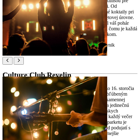
exkluzívny klub s úžasným výhľadom je dokonalou kulisou pre
nezabudnuteľné spomienky na dokonalý deň pri mori. Od
popoludňajších DJ setov až po majstrovsky pripravené koktaily pri
západe slnka, hostia si tu môžu vychutnať zážitok svetovej úrovne.
Profesionálni barmani klubu sa postarajú o to, aby bol váš pohár
vždy plný kvalitných a osviežujúcich nápojov, vďaka čomu je každá
návšteva tohto klubu v Dubrovniku jedinečným zážitkom.
Poloha:
Ul. Ivana pl. Zajca 30, 20000, Dubrovnik
Culture Club Revelin
Culture Club Revelin, ktorý sa nachádza v pevnosti zo 16. storočia
na východnom okraji Starého mesta Dubrovnika je obľúbeným
miestom nočného života v meste. Kombinácia starej kamennej
architektúry a moderného osvetlenia a dizajnu vytvára jedinečnú
atmosféru. Klub pravidelne hostí špičkových chorvátskych
hudobníkov a medzinárodných DJov, vďaka čomu je každý večer
nezabudnuteľný. Vďaka veľkému baru a tanečnému parketu je
Revelin skvelým miestom na zábavu pre každého – od podujatí s
veľkým počtom ľudí až po tých, ktorí hľadajú komornejšie
prostredie.