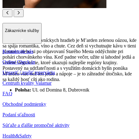
M’arden
Zákaznícke služby
Skrytý vnútri dubrovníckych hradieb je M’arden zelenou oázou, kde
sa spája romantika, víno a chute. Cez deň si vychutnajte kávu v tieni
Kontaktujte nás
platanov alebo si po objavovaní Starého Mesta oddýchnite pri
pohári chorvátskeho vína. Keď padne večer, užite si lahodné jedlá a
Online Check-in
vedené degustácie, ktoré ukazujú najlepšie regióny krajiny.
Postavený na udržateľnosti a s využitím domácich bylín ponúka
Upraviť / zrušiť rezerváciu
M’arden viac než len jedlo a nápoje – je to záhradné útočisko, kde
sa každý hosť cíti ako rodina.
Centrum kvality Valamar
Poloha:
Ul. od Domina 8, Dubrovnik
FAQ
Obchodné podmienky
Podaní sťažnosti
Súťaže a ďalšie promočné aktivity
Health&Safety