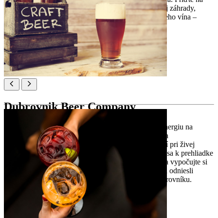
koktaily pri západe slnka s čerstvou mätou zo strešnej záhrady,
zostaňte na živú hudbu, džbány piva či pohár miestneho vína –
všetko v uvoľnenej a priateľskej atmosfére.
Poloha:
Ul. Andrije Hebranga 95, Dubrovnik
Dubrovnik Beer Company
Dubrovnik Beer Company prináša výraznú chuť a energiu na
mestnú craft scénu. V Tap Roome tečie nefiltrované a
nepasterizované pivo priamo z tanku – najlepšie chutí pri živej
hudbe, workshopoch a v dobrej spoločnosti. Pridajte sa k prehliadke
pivovaru, spoznajte majstrov, ochutnajte malé várky a vypočujte si
ich príbehy, alebo si vezmite suvenír, aby ste si ducha odniesli
domov. Viac než bar – domov craftovej scény v Dubrovníku.
Poloha:
Obala Ivana Pavla II 15, Dubrovnik