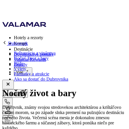
Hotely a rezorty
Dubrovnik
Kempy
Destinácie
Reštaurácie a vinárstva
Dovolenkové ponuky
Nočný život a bary
Valamar Rewards
Pláže
Brandy
Výlety
Viac
Pamiatky a atrakcie
Ako sa dostať do Dubrovnika
Nočný život a bary
sk, EUR
Dubrovnik, známy svojou stredovekou architektúrou a krištáľovo
čistým morom, sa po západe slnka premení na pulzujúcu destináciu
nočného života. Večerná scéna mesta je dokonalou zmesou
historického šarmu a súčasnej zábavy, ktorá ponúka niečo pre
každého.