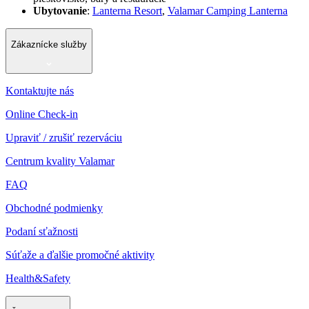
Ubytovanie
:
Lanterna Resort
,
Valamar Camping Lanterna
Zákaznícke služby
Kontaktujte nás
Online Check-in
Upraviť / zrušiť rezerváciu
Centrum kvality Valamar
FAQ
Obchodné podmienky
Podaní sťažnosti
Súťaže a ďalšie promočné aktivity
Health&Safety