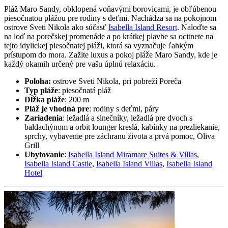
Pláž Maro Sandy, obklopená voňavými borovicami, je obľúbenou
piesočnatou plážou pre rodiny s deťmi. Nachádza sa na pokojnom
ostrove Sveti Nikola ako súčasť
Isabella Island Resort
. Naloďte sa
na loď na porečskej promenáde a po krátkej plavbe sa ocitnete na
tejto idylickej piesočnatej pláži, ktorá sa vyznačuje ľahkým
prístupom do mora. Zažite luxus a pokoj pláže Maro Sandy, kde je
každý okamih určený pre vašu úplnú relaxáciu.
Poloha:
ostrove Sveti Nikola, pri pobreží Poreča
Typ pláže
: piesočnatá pláž
Dĺžka pláže
: 200 m
Pláž je vhodná pre
: rodiny s deťmi, páry
Zariadenia
: ležadlá a slnečníky, ležadlá pre dvoch s
baldachýnom a orbit lounger kreslá, kabínky na prezliekanie,
sprchy, vybavenie pre záchranu života a prvá pomoc, Oliva
Grill
Ubytovanie
:
Isabella Island Miramare Suites & Villas
,
Isabella Island Castle
,
Isabella Island Villas
,
Isabella Island
Hotel