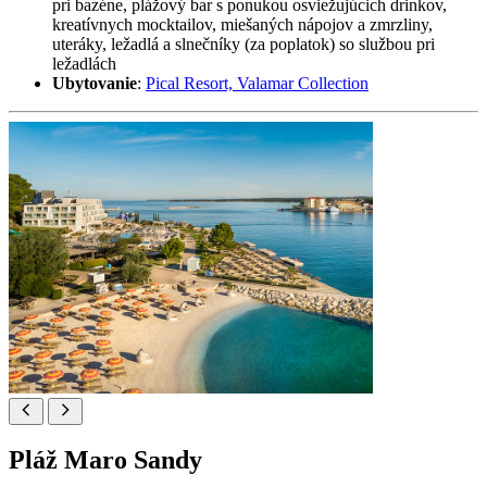
pri bazéne, plážový bar s ponukou osviežujúcich drinkov,
kreatívnych mocktailov, miešaných nápojov a zmrzliny,
uteráky, ležadlá a slnečníky (za poplatok) so službou pri
ležadlách
Ubytovanie
:
Pical Resort, Valamar Collection
Pláž Maro Sandy