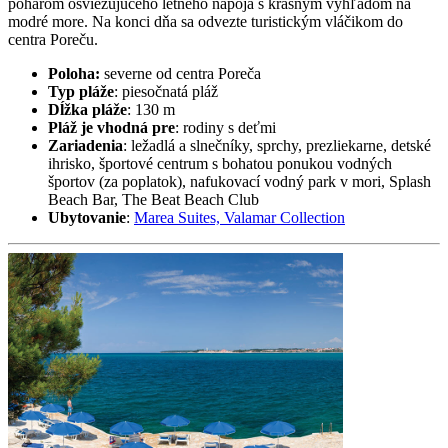
pohárom osviežujúceho letného nápoja s krásnym výhľadom na
modré more. Na konci dňa sa odvezte turistickým vláčikom do
centra Poreču.
Poloha:
severne od centra Poreča
Typ pláže
: piesočnatá pláž
Dĺžka pláže
: 130 m
Pláž je vhodná pre
: rodiny s deťmi
Zariadenia
: ležadlá a slnečníky, sprchy, prezliekarne, detské
ihrisko, športové centrum s bohatou ponukou vodných
športov (za poplatok), nafukovací vodný park v mori, Splash
Beach Bar, The Beat Beach Club
Ubytovanie
:
Marea Suites, Valamar Collection