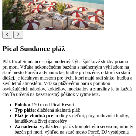
Pical Sundance pláž
Pláž Pical Sundance spája moderný štýl a špičkové služby priamo
pri mori. Vďaka nekonečnému bazénu s nádherným výhľadom na
staré mesto Poreča a dynamickej hudbe pri bazéne, o ktorú sa stará
dídžej, je ideálnym miestom pre tých, ktorí majú radi slnko, hudbu a
živú letnú atmosféru. Vďaka plážovému baru s ponukou
osviežujúcich nápojov, kokteilov, mocktailov a zmrzliny je tu každá
chvíľa určená na bezstarostný pôžitok v rytme leta.
Poloha:
150 m od Pical Resort
Typ pláže
: dláždená skalnatá pláž
Pláž je vhodná pre
: rodiny s deťmi, páry, milovníci hudby,
fanúšikovia živej atmosféry
Zariadenia
: vydláždená pláž s kompletným servisom, infinity
bazén pri mori, výhľad na staré mesto Poreč, DJ vystúpenia