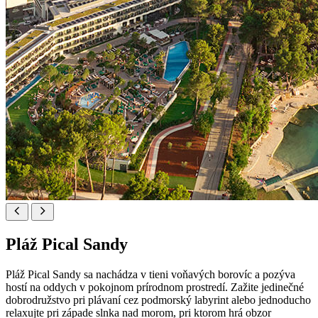
Pláž Pical Sandy
Pláž Pical Sandy sa nachádza v tieni voňavých borovíc a pozýva
hostí na oddych v pokojnom prírodnom prostredí. Zažite jedinečné
dobrodružstvo pri plávaní cez podmorský labyrint alebo jednoducho
relaxujte pri západe slnka nad morom, pri ktorom hrá obzor