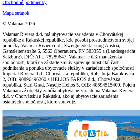
Obchodné podmienky
Mapa stránok
© Valamar 2026
Valamar Riviera d.d. má ubytovacie zariadenia v Chorvátskej
republike a Rakúskej republike, kde pôsobí prostredníctvom svojej
pobočky Valamar Riviera d.d., Zweigniederlassung Austria,
Gamsleitenstraße 6, 5563 Obertauern, FN 583355 a (Landesgericht
Salzburg), DIČ: ATU 78289647. Valamar je tiež manažérska
spoločnosť, ktorá na základe zmlúv spravuje turistickú časť
podnikania a ponúka ubytovacie služby v zariadeniach spoločností
Imperial Riviera d.d., Chorvátska republika, Rab, Jurja Barakovića
2, OIB: 90896496260 a HELIOS FAROS d.d., Chorvátska
republika, Stari Grad, Naselje Helios 5, OIB: 48594515409. Pojem
Valamarové objekty zahŕňa ubytovacie zariadenia Valamar Riviera
d.d. v Chorvátsku a Rakúsku, ako aj ubytovacie zariadenia
ostatných spoločností, ktoré spravuje.