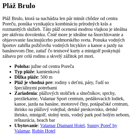
Pláž Brulo
Pláž Brulo, ktorá sa nachádza len pár minút chôdze od centra
Poreču, ponúka vynikajúcu kombináciu prírodných krás a
rozmanitých služieb. Táto pláž ocenená modrou vlajkou je ideálna
pre aktívnu dovolenku. Čisté more je ideálne na šnorchlovanie a
objavovanie fascinujúceho podmorského sveta. Ponuka vodných
športov zahŕňa požičovňu vodných bicyklov a kanoe a jazdy na
banánovom člne, zatiaľ čo tenisové kurty a minigolf poskytujú
zábavu pre celú rodinu a skvelý zážitok pri mori.
Poloha:
južne od centra Poreča
Typ pláže
: kamienková
Dĺžka pláže
: 500 m
Pláž je vhodná pre
: rodiny s deťmi, páry, ľudí so
špeciálnymi potrebami
Zariadenia
: plážových stoličiek a slnečníkov, sprchy,
prezliekarne, Valamar Sport centrum, pedálovacích lodiek,
kanoe, jazda na banáne, motorové člny, potápačské centrum,
ihrisko na plážový volejbal, detské pieskovisko, detské
ihrisko, minigolf, stolný tenis, vodný park pod holým nebom,
reštaurácia, beach bar
Ubytovanie
:
Valamar Diamant Hotel
,
Sunny Poreč by
Valamar
,
Rubin Hotel