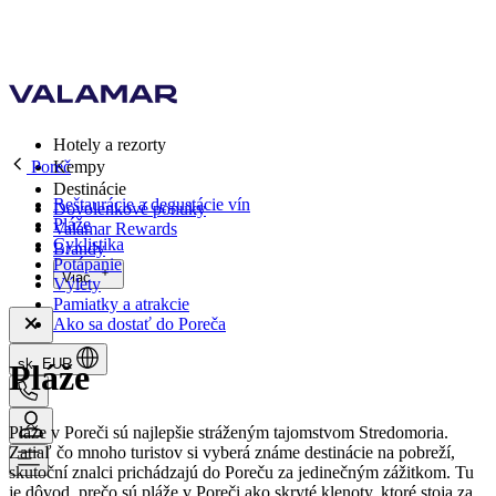
Hotely a rezorty
Poreč
Kempy
Destinácie
Reštaurácie a degustácie vín
Dovolenkové ponuky
Pláže
Valamar Rewards
Cyklistika
Brandy
Potápanie
Viac
Výlety
Pamiatky a atrakcie
Ako sa dostať do Poreča
sk, EUR
Pláže
Pláže v Poreči sú najlepšie stráženým tajomstvom Stredomoria.
Zatiaľ čo mnoho turistov si vyberá známe destinácie na pobreží,
skutoční znalci prichádzajú do Poreču za jedinečným zážitkom. Tu
je dôvod, prečo sú pláže v Poreči ako skryté klenoty, ktoré stoja za