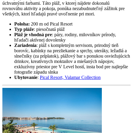
úchvatnými farbami. Táto pláž, v ktorej nájdete dokonalú
rovnováhu aktivity a pokoja, ponúka nezabudnuteľný zážitok pre
všetkých, ktorí hľadajú pravé uvoľnenie pri mori.
Poloha:
200 m od Pical Resort
Typ pláže
: piesočnatá pláž
Pláž je vhodná pre
: páry, rodiny, milovníkov prírody,
hľadači aktívnej dovolenky
Zariadenia
: pláž s kompletným servisom, prirodný tieň
borovíc, kabínky na prezliekanie a sprchy, uteráky, ležadlá a
slnečníky (za príplatok), plážový bar s ponukou osviežujúcich
drinkov, kreatívnych moktailov a miešaných nápojov,
exkluzívny priestor pre V Level hostí, insta bod pre najlepšie
fotografie západu slnka
Ubytovanie
:
Pical Resort, Valamar Collection