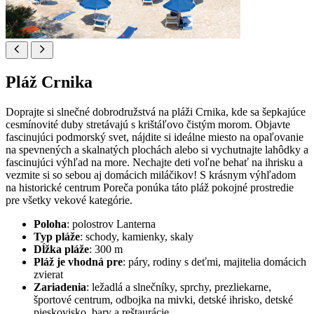
Pláž Crnika
Doprajte si slnečné dobrodružstvá na pláži Crnika, kde sa šepkajúce
cesmínovité duby stretávajú s krištáľovo čistým morom. Objavte
fascinujúci podmorský svet, nájdite si ideálne miesto na opaľovanie
na spevnených a skalnatých plochách alebo si vychutnajte lahôdky a
fascinujúci výhľad na more. Nechajte deti voľne behať na ihrisku a
vezmite si so sebou aj domácich miláčikov! S krásnym výhľadom
na historické centrum Poreča ponúka táto pláž pokojné prostredie
pre všetky vekové kategórie.
Poloha
: polostrov Lanterna
Typ pláže
: schody, kamienky, skaly
Dĺžka pláže
: 300 m
Pláž je vhodná pre
: páry, rodiny s deťmi, majitelia domácich
zvierat
Zariadenia
: ležadlá a slnečníky, sprchy, prezliekarne,
športové centrum, odbojka na mivki, detské ihrisko, detské
pieskovisko, bary a reštaurácie