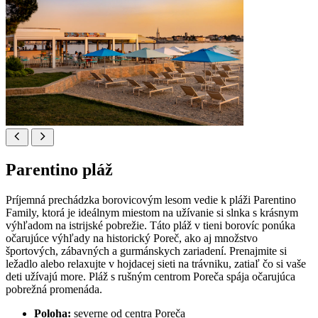
Parentino pláž
Príjemná prechádzka borovicovým lesom vedie k pláži Parentino
Family, ktorá je ideálnym miestom na užívanie si slnka s krásnym
výhľadom na istrijské pobrežie. Táto pláž v tieni borovíc ponúka
očarujúce výhľady na historický Poreč, ako aj množstvo
športových, zábavných a gurmánskych zariadení. Prenajmite si
ležadlo alebo relaxujte v hojdacej sieti na trávniku, zatiaľ čo si vaše
deti užívajú more. Pláž s rušným centrom Poreča spája očarujúca
pobrežná promenáda.
Poloha:
severne od centra Poreča