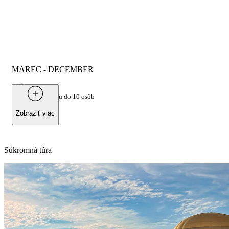
MAREC - DECEMBER
Od
150 €
za skupinu do 10 osôb
Zobraziť viac
Súkromná túra