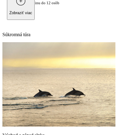
1.550 €
za skupinu do 12 osôb
Zobraziť viac
Súkromná túra