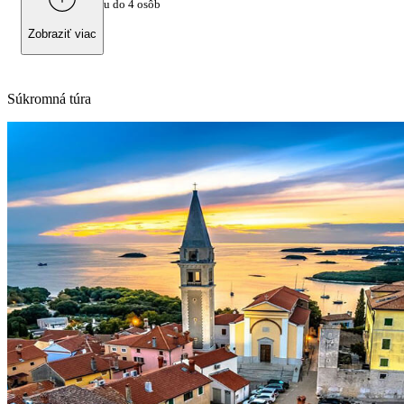
600 €
za skupinu do 4 osôb
Zobraziť viac
Súkromná túra