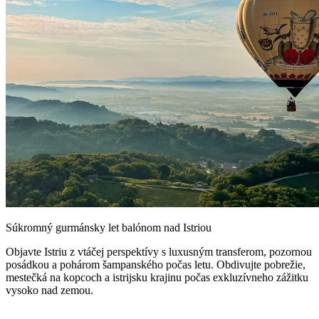
Súkromný gurmánsky let balónom nad Istriou
Objavte Istriu z vtáčej perspektívy s luxusným transferom, pozornou
posádkou a pohárom šampanského počas letu. Obdivujte pobrežie,
mestečká na kopcoch a istrijsku krajinu počas exkluzívneho zážitku
vysoko nad zemou.