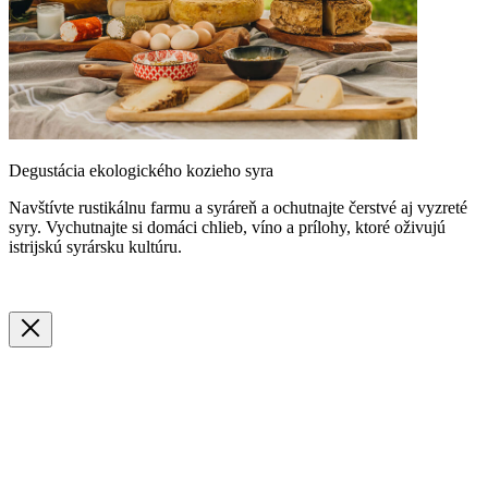
Degustácia ekologického kozieho syra
Navštívte rustikálnu farmu a syráreň a ochutnajte čerstvé aj vyzreté
syry. Vychutnajte si domáci chlieb, víno a prílohy, ktoré oživujú
istrijskú syrársku kultúru.