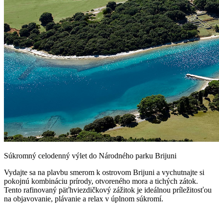
Súkromný celodenný výlet do Národného parku Brijuni
Vydajte sa na plavbu smerom k ostrovom Brijuni a vychutnajte si
pokojnú kombináciu prírody, otvoreného mora a tichých zátok.
Tento rafinovaný päťhviezdičkový zážitok je ideálnou príležitosťou
na objavovanie, plávanie a relax v úplnom súkromí.