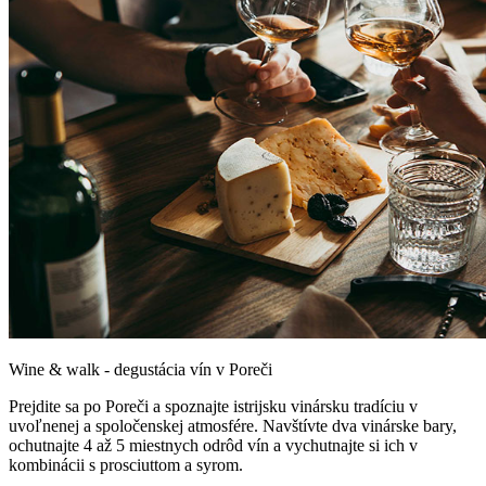
Wine & walk - degustácia vín v Poreči
Prejdite sa po Poreči a spoznajte istrijsku vinársku tradíciu v
uvoľnenej a spoločenskej atmosfére. Navštívte dva vinárske bary,
ochutnajte 4 až 5 miestnych odrôd vín a vychutnajte si ich v
kombinácii s prosciuttom a syrom.