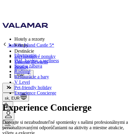
Hotely a rezorty
Isabella Island Castle 5*
Kempy
Destinácie
Ubytovanie
Dovolenkové ponuky
Pláž, bazény a wellness
Valamar Rewards
Šport a zábava
Brandy
Rodinné
Viac
Reštaurácie a bary
V Level
Pet-friendly holiday
Experience Concierge
sk, EUR
Experience Concierge
Doprajte si nezabudnuteľné spomienky s našimi profesionálnymi a
personalizovanými odporúčaniami na aktivity a miestne atrakcie,
výlety a exkurzie.