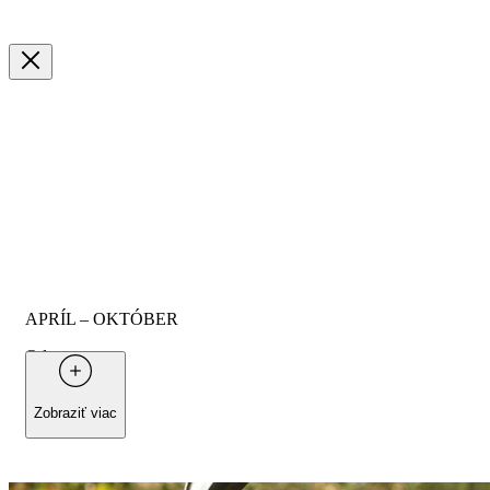
APRÍL – OKTÓBER
Od
190 €
na osobu
Zobraziť viac