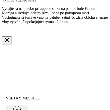
Východ a západ slnka
Vydajte sa na plavbu pri západe slnka na palube lode Faeton
Moraga a sledujte delfíny kĺzajúce sa po pokojnom mori.
Vychutnajte si šumivé víno na palube, zatiaľ čo zlatá obloha a jemné
vlny vytvárajú upokojujúci rytmus Jadranu.
VŠETKY MESIACE
Od