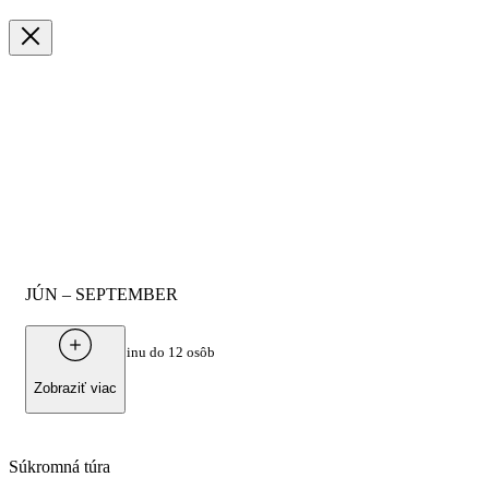
JÚN – SEPTEMBER
Od
2.100 €
za skupinu do 12 osôb
Zobraziť viac
Súkromná túra