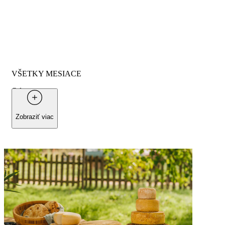
VŠETKY MESIACE
Od
95 €
na osobu
Zobraziť viac