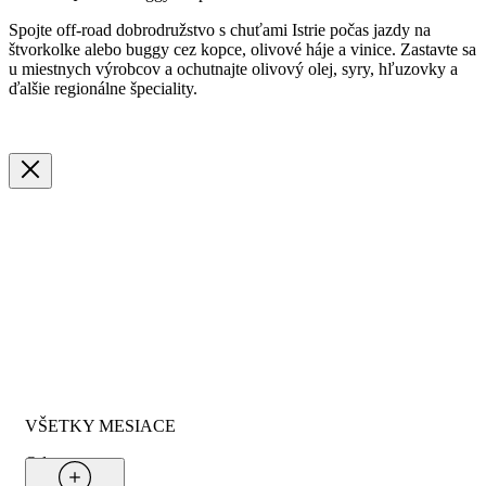
Spojte off-road dobrodružstvo s chuťami Istrie počas jazdy na
štvorkolke alebo buggy cez kopce, olivové háje a vinice. Zastavte sa
u miestnych výrobcov a ochutnajte olivový olej, syry, hľuzovky a
ďalšie regionálne špeciality.
VŠETKY MESIACE
Od
760 €
na osobu