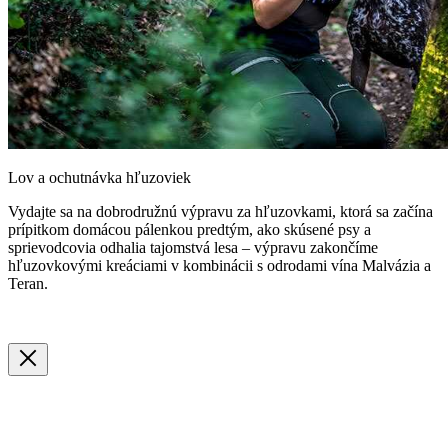
info@valamar-experience.com
Informácie a rezervácie:
www.valamar-experience.com
Lov a ochutnávka hľuzoviek
Vydajte sa na dobrodružnú výpravu za hľuzovkami, ktorá sa začína
prípitkom domácou pálenkou predtým, ako skúsené psy a
sprievodcovia odhalia tajomstvá lesa – výpravu zakončíme
hľuzovkovými kreáciami v kombinácii s odrodami vína Malvázia a
Teran.