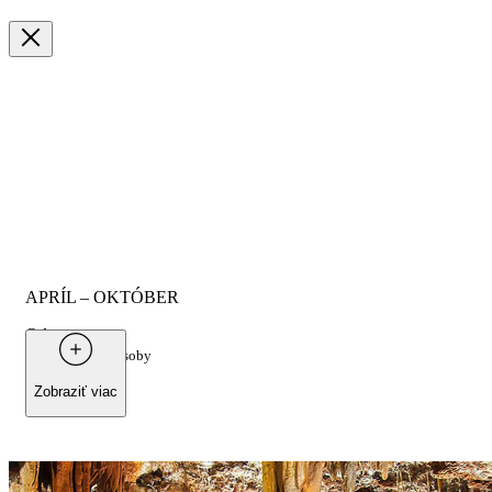
APRÍL – OKTÓBER
Od
2.035 €
pre 2 osoby
Zobraziť viac