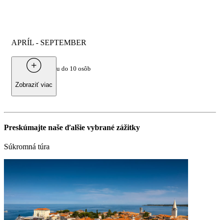
APRÍL - SEPTEMBER
Od
350 €
za skupinu do 10 osôb
Zobraziť viac
Preskúmajte naše ďalšie vybrané zážitky
Súkromná túra