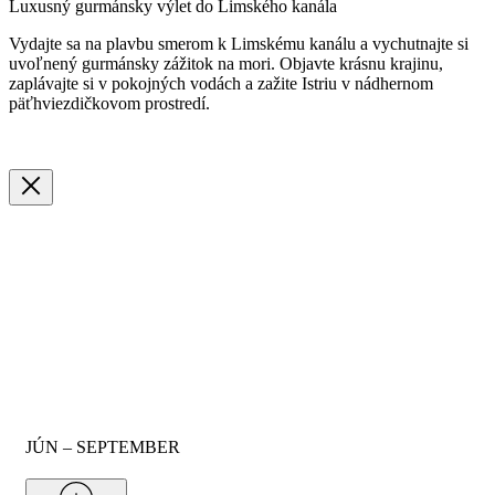
Luxusný gurmánsky výlet do Limského kanála
Vydajte sa na plavbu smerom k Limskému kanálu a vychutnajte si
uvoľnený gurmánsky zážitok na mori. Objavte krásnu krajinu,
zaplávajte si v pokojných vodách a zažite Istriu v nádhernom
päťhviezdičkovom prostredí.
JÚN – SEPTEMBER
Od