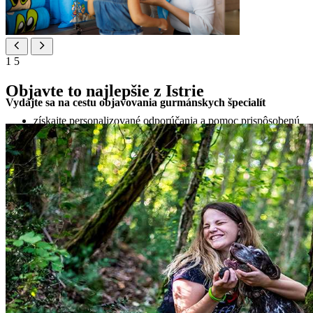
1
5
Objavte to najlepšie z Istrie
Vydajte sa na cestu objavovania gurmánskych špecialít
získajte personalizované odporúčania a pomoc prispôsobenú
vašim záujmom a dovolenkovým plánom
objavujte a rezervujte starostlivo vybrané miestne zážitky,
atrakcie, ktoré musíte vidieť, súkromné výlety a gurmánske
túry
zabezpečte si doplnkové služby a špeciálne požiadavky pre
ešte príjemnejší pobyt
jednoducho si zorganizujte dopravu v rámci destinácie
zistite viac o výhodách vernostného programu Valamar
Rewards
odneste si domov výnimočnú spomienku na dovolenku v
podobe suvenírov a doplnkov z kolekcií Maro a Valamar
Kontaktujte nás: