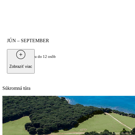
JÚN – SEPTEMBER
Od
700 €
za skupinu do 12 osôb
Zobraziť viac
Súkromná túra