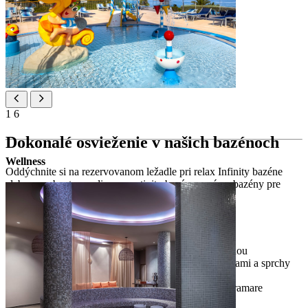
1
6
Dokonalé osvieženie v našich bazénoch
Wellness
Oddýchnite si na rezervovanom ležadle pri relax Infinity bazéne
alebo sa zabavte s rodinou v activity bazéne - máme bazény pre
všetky nálady.
Relax infinity bazén
vyhriaty vonkajší infinity bazén s morskou vodou
priestor na opaľovanie, pult s plážovými osuškami a sprchy
ležadlá a slnečníky pre V Level hostí
v blízkosti vynikajúca à la carte reštaurácia Miramare