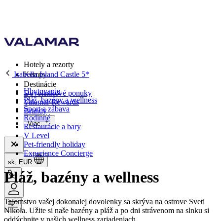
Hotely a rezorty
Isabella Island Castle 5*
Kempy
Destinácie
Ubytovanie
Dovolenkové ponuky
Pláž, bazény a wellness
Valamar Rewards
Šport a zábava
Brandy
Rodinné
Viac
Reštaurácie a bary
V Level
Pet-friendly holiday
Experience Concierge
sk, EUR
Pláž, bazény a wellness
Tajomstvo vašej dokonalej dovolenky sa skrýva na ostrove Sveti
Nikola. Užite si naše bazény a pláž a po dni strávenom na slnku si
oddýchnite v našich wellness zariadeniach.