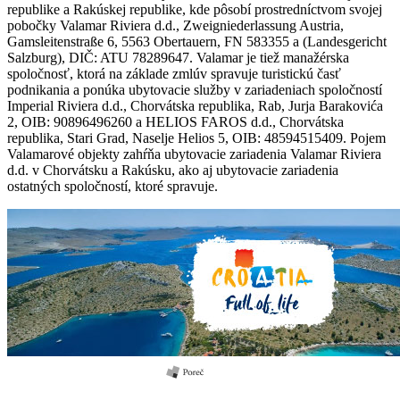
republike a Rakúskej republike, kde pôsobí prostredníctvom svojej
pobočky Valamar Riviera d.d., Zweigniederlassung Austria,
Gamsleitenstraße 6, 5563 Obertauern, FN 583355 a (Landesgericht
Salzburg), DIČ: ATU 78289647. Valamar je tiež manažérska
spoločnosť, ktorá na základe zmlúv spravuje turistickú časť
podnikania a ponúka ubytovacie služby v zariadeniach spoločností
Imperial Riviera d.d., Chorvátska republika, Rab, Jurja Barakovića
2, OIB: 90896496260 a HELIOS FAROS d.d., Chorvátska
republika, Stari Grad, Naselje Helios 5, OIB: 48594515409. Pojem
Valamarové objekty zahŕňa ubytovacie zariadenia Valamar Riviera
d.d. v Chorvátsku a Rakúsku, ako aj ubytovacie zariadenia
ostatných spoločností, ktoré spravuje.