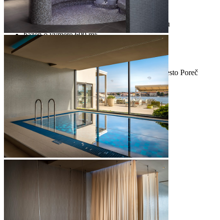
Activity bazén
vyhrievané vonkajšie bazény so sladkou vodou
2
bazén o výmere 600 m
2
vyhrievaný detský bazén o výmere 50 m
zábavné aktivity pri bazéne
pult s plážovými osuškami a sprchami
priestor na opaľovanie s výhľadom na staré mesto Poreč
bezplatné zapožičanie ležadiel a slnečníkov
pool bar – ponuka miešaných a iných nápojov
dva tobogany