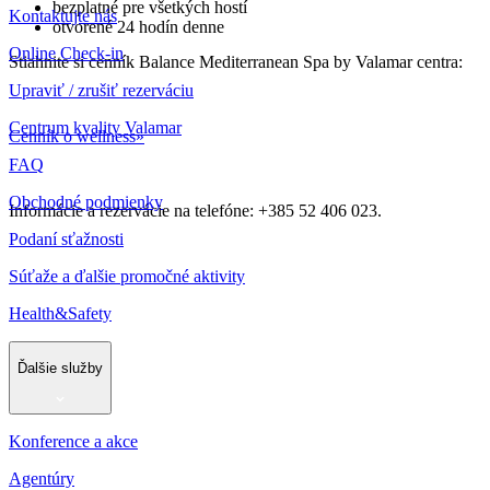
bezplatné pre všetkých hostí
Kontaktujte nás
otvorené 24 hodín denne
Online Check-in
Stiahnite si cenník Balance Mediterranean Spa by Valamar centra:
Upraviť / zrušiť rezerváciu
Centrum kvality Valamar
Cenník o wellness»
FAQ
Obchodné podmienky
Informácie a rezervácie na telefóne: +385 52 406 023.
Podaní sťažnosti
Súťaže a ďalšie promočné aktivity
Health&Safety
Ďalšie služby
Konference a akce
Agentúry