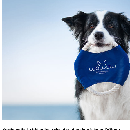
Spríjemnite každý pobyt sebe aj svojim domácim miláčikom