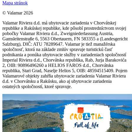
Mapa stránok
© Valamar 2026
Valamar Riviera d.d. má ubytovacie zariadenia v Chorvátskej
republike a Rakúskej republike, kde pôsobí prostredníctvom svojej
pobočky Valamar Riviera d.d., Zweigniederlassung Austria,
Gamsleitenstraße 6, 5563 Obertauern, FN 583355 a (Landesgericht
Salzburg), DIČ: ATU 78289647. Valamar je tiež manažérska
spoločnosť, ktorá na základe zmlúv spravuje turistickú časť
podnikania a ponúka ubytovacie služby v zariadeniach spoločností
Imperial Riviera d.d., Chorvátska republika, Rab, Jurja Barakovića
2, OIB: 90896496260 a HELIOS FAROS d.d., Chorvátska
republika, Stari Grad, Naselje Helios 5, OIB: 48594515409. Pojem
Valamarové objekty zahŕňa ubytovacie zariadenia Valamar Riviera
d.d. v Chorvátsku a Rakúsku, ako aj ubytovacie zariadenia
ostatných spoločností, ktoré spravuje.