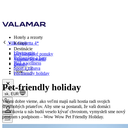
Hotely a rezorty
Villa Giulietta 4*
Kempy
Destinácie
Ubytovanie
Dovolenkové ponuky
Reštaurácie a bary
Valamar Rewards
Pláž a wellness
Brandy
Šport a zábava
Viac
Pet-friendly holiday
Pet-friendly holiday
sk, EUR
Veľmi dobre vieme, ako veľmi majú naši hostia radi svojich
štvornohých priateľov. Aby sme sa postarali, že vaši domáci
miláčikovia u nás budú veselo kývať chvostom, vymysleli sme nový
program s podpisom – Wow Wow Pet Friendly Holiday.