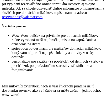
pri vypĺňaní rezervačného online formulára uvediete aj svojho
miláčika. Ak sa chcete dozvedieť ďalšie informácie o možnostiach a
službách pre domácich miláčikov, napíšte nám na adresu
reservations@valamar.com
.
Špeciálna ponuka
Wow Wow balíček na privítanie pre domácich miláčikov:
ručne vyrobená maškrta, hračka, miska na zapožičanie a
označenie na dvere
sprievodca po destinácii pre majiteľov domácich miláčikov,
ktorý vám odporučí najlepšie lokality a aktivity v našej
destinácii
personalizované zážitky (za poplatok): od denných výletov a
prechádzok po profesionálnu starostlivosť, strihanie a
fotografovanie
Milí milovníci zvieratiek, nech si vaši štvornohí priatelia užijú
dovolenku rovnako ako vy! Zábava sa môže začať – jednoducho:
wow wow!