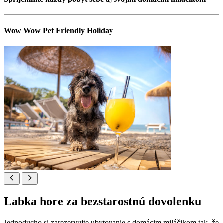
Wow Wow Pet Friendly Holiday
Labka hore za bezstarostnú dovolenku
Jednoducho si zarezervujte ubytovanie s domácim miláčikom tak, že