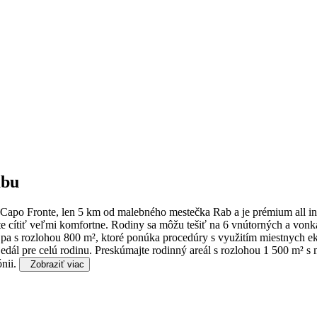
abu
e Capo Fronte, len 5 km od malebného mestečka Rab a je prémium all 
 cítiť veľmi komfortne. Rodiny sa môžu tešiť na 6 vnútorných a vonkaj
pa s rozlohou 800 m², ktoré ponúka procedúry s využitím miestnych e
edál pre celú rodinu. Preskúmajte rodinný areál s rozlohou 1 500 m² s 
ónii.
Zobraziť viac