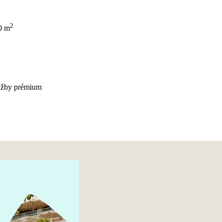
2
0 m
lužby prémium