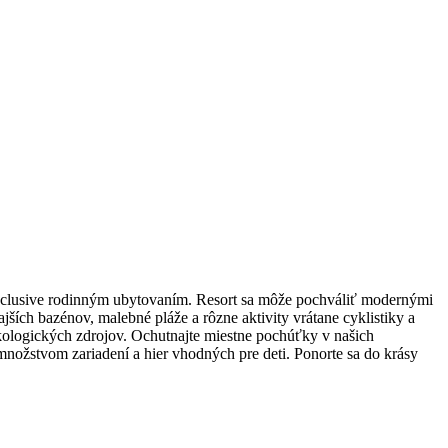
inclusive rodinným ubytovaním. Resort sa môže pochváliť modernými
ších bazénov, malebné pláže a rôzne aktivity vrátane cyklistiky a
kologických zdrojov. Ochutnajte miestne pochúťky v našich
množstvom zariadení a hier vhodných pre deti. Ponorte sa do krásy