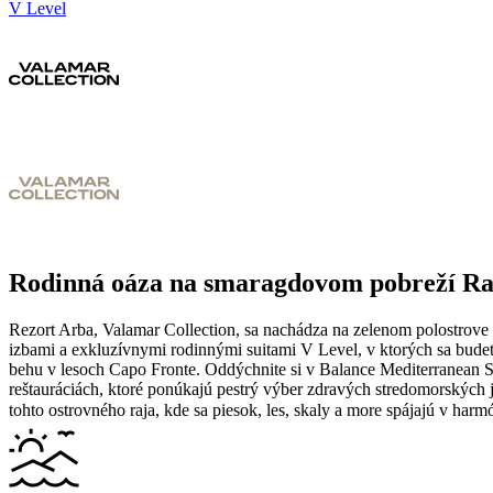
V Level
Rodinná oáza na smaragdovom pobreží R
Rezort Arba, Valamar Collection, sa nachádza na zelenom polostrov
izbami a exkluzívnymi rodinnými suitami V Level, v ktorých sa budete
behu v lesoch Capo Fronte.
Oddýchnite si v Balance Mediterranean S
reštauráciách, ktoré ponúkajú pestrý výber zdravých stredomorských j
tohto ostrovného raja, kde sa piesok, les, skaly a more spájajú v harm