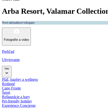
Arba Resort, Valamar Collectio
Nové adrenalínové tobogany
Fotografie a video
Prehľad
Ubytovanie
Viac
Pláž, bazény a wellness
Rodinné
Capo Fronte
Šport
Reštaurácie a bary
Pet-friendly holiday
Experience Concierge