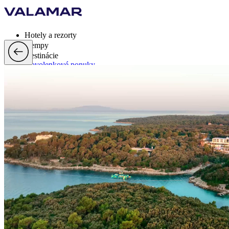
Hotely a rezorty
Kempy
Destinácie
Dovolenkové ponuky
Valamar Rewards
Brandy
Viac
sk, EUR