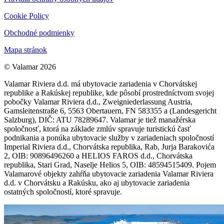
Cookie Policy
Obchodné podmienky
Mapa stránok
© Valamar 2026
Valamar Riviera d.d. má ubytovacie zariadenia v Chorvátskej
republike a Rakúskej republike, kde pôsobí prostredníctvom svojej
pobočky Valamar Riviera d.d., Zweigniederlassung Austria,
Gamsleitenstraße 6, 5563 Obertauern, FN 583355 a (Landesgericht
Salzburg), DIČ: ATU 78289647. Valamar je tiež manažérska
spoločnosť, ktorá na základe zmlúv spravuje turistickú časť
podnikania a ponúka ubytovacie služby v zariadeniach spoločností
Imperial Riviera d.d., Chorvátska republika, Rab, Jurja Barakovića
2, OIB: 90896496260 a HELIOS FAROS d.d., Chorvátska
republika, Stari Grad, Naselje Helios 5, OIB: 48594515409. Pojem
Valamarové objekty zahŕňa ubytovacie zariadenia Valamar Riviera
d.d. v Chorvátsku a Rakúsku, ako aj ubytovacie zariadenia
ostatných spoločností, ktoré spravuje.