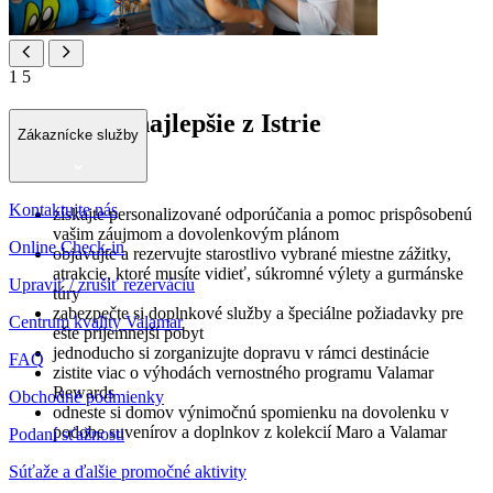
1
5
Objavte to najlepšie z Istrie
Zákaznícke služby
Zvláštnosti
Kontaktujte nás
získajte personalizované odporúčania a pomoc prispôsobenú
vašim záujmom a dovolenkovým plánom
Online Check-in
objavujte a rezervujte starostlivo vybrané miestne zážitky,
atrakcie, ktoré musíte vidieť, súkromné výlety a gurmánske
Upraviť / zrušiť rezerváciu
túry
zabezpečte si doplnkové služby a špeciálne požiadavky pre
Centrum kvality Valamar
ešte príjemnejší pobyt
jednoducho si zorganizujte dopravu v rámci destinácie
FAQ
zistite viac o výhodách vernostného programu Valamar
Rewards
Obchodné podmienky
odneste si domov výnimočnú spomienku na dovolenku v
podobe suvenírov a doplnkov z kolekcií Maro a Valamar
Podaní sťažnosti
Súťaže a ďalšie promočné aktivity