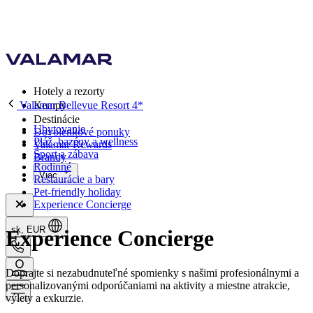
Hotely a rezorty
Valamar Bellevue Resort 4*
Kempy
Destinácie
Ubytovanie
Dovolenkové ponuky
Pláž, bazény a wellness
Valamar Rewards
Šport a zábava
Brandy
Rodinné
Viac
Reštaurácie a bary
Pet-friendly holiday
Experience Concierge
sk, EUR
Experience Concierge
Doprajte si nezabudnuteľné spomienky s našimi profesionálnymi a
personalizovanými odporúčaniami na aktivity a miestne atrakcie,
výlety a exkurzie.