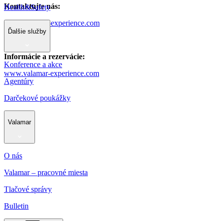
Kontaktujte nás:
Health&Safety
info@valamar-experience.com
Ďalšie služby
Informácie a rezervácie:
Konference a akce
www.valamar-experience.com
Agentúry
Darčekové poukážky
Valamar
O nás
Valamar – pracovné miesta
Tlačové správy
Bulletin