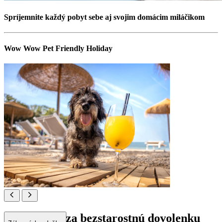
Spríjemnite každý pobyt sebe aj svojim domácim miláčikom
Wow Wow Pet Friendly Holiday
Labka hore za bezstarostnú dovolenku