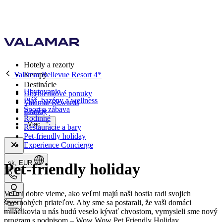
Hotely a rezorty
Valamar Bellevue Resort 4*
Kempy
Destinácie
Ubytovanie
Dovolenkové ponuky
Pláž, bazény a wellness
Valamar Rewards
Šport a zábava
Brandy
Rodinné
Viac
Reštaurácie a bary
Pet-friendly holiday
Experience Concierge
sk, EUR
Pet-friendly holiday
Veľmi dobre vieme, ako veľmi majú naši hostia radi svojich
štvornohých priateľov. Aby sme sa postarali, že vaši domáci
miláčikovia u nás budú veselo kývať chvostom, vymysleli sme nový
program s podpisom – Wow Wow Pet Friendly Holiday.