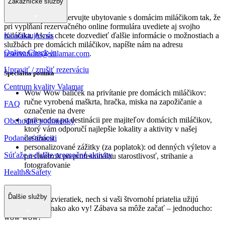
Zákaznícke služby
Jednoducho si zarezervujte ubytovanie s domácim miláčikom tak, že
pri vypĺňaní rezervačného online formulára uvediete aj svojho
Kontaktujte nás
miláčika. Ak sa chcete dozvedieť ďalšie informácie o možnostiach a
službách pre domácich miláčikov, napíšte nám na adresu
Online Check-in
reservations@valamar.com
.
Upraviť / zrušiť rezerváciu
Špeciálna ponuka
Centrum kvality Valamar
Wow Wow balíček na privítanie pre domácich miláčikov:
ručne vyrobená maškrta, hračka, miska na zapožičanie a
FAQ
označenie na dvere
sprievodca po destinácii pre majiteľov domácich miláčikov,
Obchodné podmienky
ktorý vám odporučí najlepšie lokality a aktivity v našej
Podaní sťažnosti
destinácii
personalizované zážitky (za poplatok): od denných výletov a
Súťaže a ďalšie promočné aktivity
prechádzok po profesionálnu starostlivosť, strihanie a
fotografovanie
Health&Safety
Ďalšie služby
Milí milovníci zvieratiek, nech si vaši štvornohí priatelia užijú
dovolenku rovnako ako vy! Zábava sa môže začať – jednoducho:
wow wow!