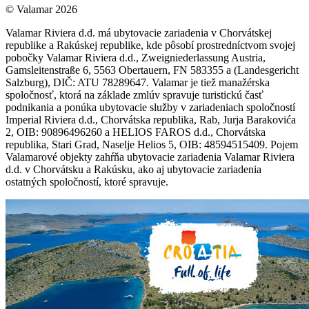
© Valamar 2026
Valamar Riviera d.d. má ubytovacie zariadenia v Chorvátskej
republike a Rakúskej republike, kde pôsobí prostredníctvom svojej
pobočky Valamar Riviera d.d., Zweigniederlassung Austria,
Gamsleitenstraße 6, 5563 Obertauern, FN 583355 a (Landesgericht
Salzburg), DIČ: ATU 78289647. Valamar je tiež manažérska
spoločnosť, ktorá na základe zmlúv spravuje turistickú časť
podnikania a ponúka ubytovacie služby v zariadeniach spoločností
Imperial Riviera d.d., Chorvátska republika, Rab, Jurja Barakovića
2, OIB: 90896496260 a HELIOS FAROS d.d., Chorvátska
republika, Stari Grad, Naselje Helios 5, OIB: 48594515409. Pojem
Valamarové objekty zahŕňa ubytovacie zariadenia Valamar Riviera
d.d. v Chorvátsku a Rakúsku, ako aj ubytovacie zariadenia
ostatných spoločností, ktoré spravuje.