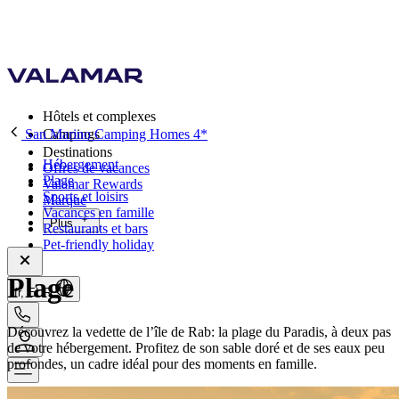
Hôtels et complexes
San Marino Camping Homes 4*
Campings
Destinations
Hébergement
Offres de vacances
Plage
Valamar Rewards
Sports et loisirs
Marque
Vacances en famille
Plus
Restaurants et bars
Pet-friendly holiday
Plage
fr, EUR
Découvrez la vedette de l’île de Rab: la plage du Paradis, à deux pas
de votre hébergement. Profitez de son sable doré et de ses eaux peu
profondes, un cadre idéal pour des moments en famille.