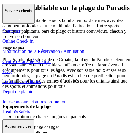
Un été inoubliable sur la plage du Paradis
Services clients
Découvrez un véritable paradis familial en bord de mer, avec des
eaux peu profondes et une multitude d’attractions. Entre sports
Contacter
nautiques palpitants, bars de plage et bistrots conviviaux, chacun y
trouve son bonheur.
Online Check-in
Plage Rajska
Modification de la Réservation / Annulation
Plus grande plage de sable de Croatie, la plage du Paradis s’étend en
Centre de qualité Valamar
croissant sur 1500 m de sable scintillant et offre un large éventail
d’équipements pour tous les âges. Avec son sable doux et ses eaux
FAQ
peu profondes, la plage du Paradis est un lieu de prédilection pour
les familles, offrant des tonnes d’activités pour les enfants ainsi que
Termes et conditions
des sports et animations pour tous.
Dépôt de plainte
Jeux-concours et autres promotions
Équipements de la plage
Health&Safety
location de chaises longues et parasols
douches
Autres services
cabines pour se changer
toilettes publiques