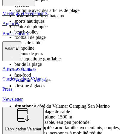
épicerie
boutique avec des articles de plage
Meetings et évènements
location de vélos / bateaux
sports nautiques
Agences
centre de plongée
beach-volley
Bons cadeaux
football de plage
tennis de table
trampoline
Valamar
terrains de jeux
parc aquatique gonflable
bar de la plage
A propos de nous
snack-bar
fast-food
Carrières chez Valamar
restaurant à la carte
kiosque à glaces
Press
Newsletter
situation
: à côté du Valamar Camping San Marino
type de plage
: plage de sable
longueur de la plage
: 1500 m
entrée en mer
: sable, eau peu profonde
la plage est adaptée aux
: famille avec enfants, couples,
L'application Valamar
personnes actives, personnes à mobilité réduite