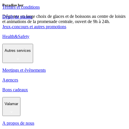
Paradiso bar
Termes et conditions
Dégustez un large choix de glaces et de boissons au centre de loisirs
Dépôt de plainte
et animations de la promenade centrale, ouvert de 9h à 24h.
Jeux-concours et autres promotions
Health&Safety
Autres services
Meetings et évènements
Agences
Bons cadeaux
Valamar
A propos de nous