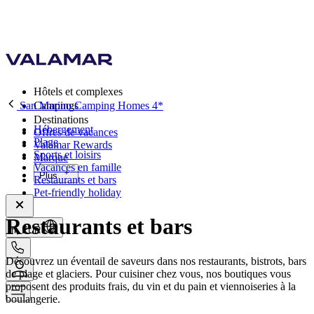
Hôtels et complexes
San Marino Camping Homes 4*
Campings
Destinations
Hébergement
Offres de vacances
Plage
Valamar Rewards
Sports et loisirs
Marque
Vacances en famille
Plus
Restaurants et bars
Pet-friendly holiday
Restaurants et bars
fr, EUR
Découvrez un éventail de saveurs dans nos restaurants, bistrots, bars
de plage et glaciers. Pour cuisiner chez vous, nos boutiques vous
proposent des produits frais, du vin et du pain et viennoiseries à la
boulangerie.