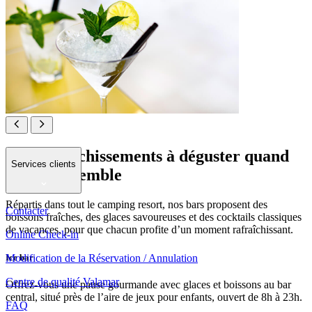
Des rafraîchissements à déguster quand
Services clients
bon vous semble
Répartis dans tout le camping resort, nos bars proposent des
Contacter
boissons fraîches, des glaces savoureuses et des cocktails classiques
de vacances, pour que chacun profite d’un moment rafraîchissant.
Online Check-in
Ice bar
Modification de la Réservation / Annulation
Centre de qualité Valamar
Offrez-vous une pause gourmande avec glaces et boissons au bar
central, situé près de l’aire de jeux pour enfants, ouvert de 8h à 23h.
FAQ