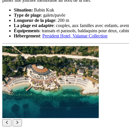
passer une journée mémorable au bord de la mer.
Situation:
Babin Kuk
Type de plage
: galets/pavée
Longueur de la plage
: 200 m
La plage est adaptée
: couples, aux familles avec enfants, aven
Équipements
: transats et parasols, baldaquins pour deux, cabi
Hébergement
:
President Hotel, Valamar Collection