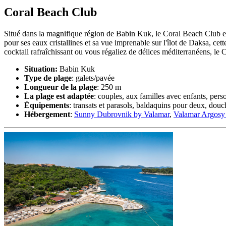
Coral Beach Club
Situé dans la magnifique région de Babin Kuk, le Coral Beach Club est
pour ses eaux cristallines et sa vue imprenable sur l'îlot de Daksa, ce
cocktail rafraîchissant ou vous régaliez de délices méditerranéens, le
Situation:
Babin Kuk
Type de plage
: galets/pavée
Longueur de la plage
: 250 m
La plage est adaptée
: couples, aux familles avec enfants, pers
Équipements
: transats et parasols, baldaquins pour deux, dou
Hébergement
:
Sunny Dubrovnik by Valamar
,
Valamar Argosy