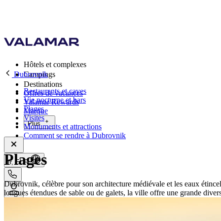
Hôtels et complexes
Dubrovnik
Campings
Destinations
Restaurants et caves
Offres de vacances
Vie nocturne et bars
Valamar Rewards
Plages
Marque
Visites
Plus
Monuments et attractions
Comment se rendre à Dubrovnik
Plages
fr, EUR
Dubrovnik, célèbre pour son architecture médiévale et les eaux étincel
longues étendues de sable ou de galets, la ville offre une grande diver