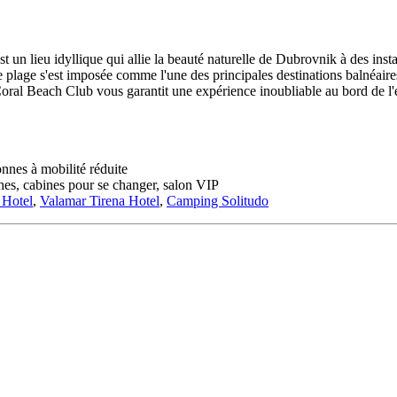
 un lieu idyllique qui allie la beauté naturelle de Dubrovnik à des in
tte plage s'est imposée comme l'une des principales destinations balnéai
 Coral Beach Club vous garantit une expérience inoubliable au bord de l'
onnes à mobilité réduite
ches, cabines pour se changer, salon VIP
 Hotel
,
Valamar Tirena Hotel
,
Camping Solitudo