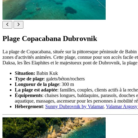
Plage Copacabana Dubrovnik
La plage de Copacabana, située sur la pittoresque péninsule de Babin 
zones d'activités animées. Cette plage, connue pour son accès facile 
Daksa, les îles Elaphites et le majestueux pont de Dubrovnik, la plag
Situation:
Babin Kuk
Type de plage
: galets/béton/rochers
Longueur de la plage
: 300 m
La plage est adaptée
: familles, couples, clients actifs à la re
Équipements
: chaises longues, baldaquins, parasols, douches et
aquatique, massages, ascenseur pour les personnes à mobilité ré
Hébergement
:
Sunny Dubrovnik by Valamar
,
Valamar Argosy