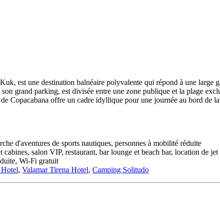
Kuk, est une destination balnéaire polyvalente qui répond à une large g
et son grand parking, est divisée entre une zone publique et la plage ex
e de Copacabana offre un cadre idyllique pour une journée au bord de la
cherche d'aventures de sports nautiques, personnes à mobilité réduite
 cabines, salon VIP, restaurant, bar lounge et beach bar, location de jet
duite, Wi-Fi gratuit
 Hotel
,
Valamar Tirena Hotel
,
Camping Solitudo