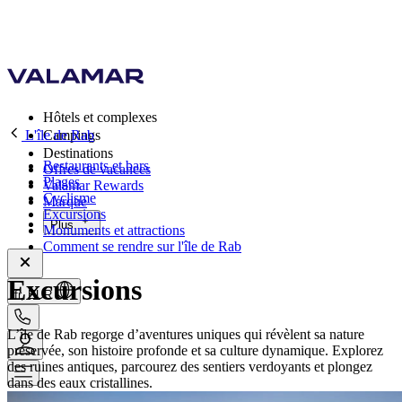
Hôtels et complexes
L'île de Rab
Campings
Destinations
Restaurants et bars
Offres de vacances
Plages
Valamar Rewards
Cyclisme
Marque
Excursions
Plus
Monuments et attractions
Comment se rendre sur l'île de Rab
Excursions
fr, EUR
L’île de Rab regorge d’aventures uniques qui révèlent sa nature
préservée, son histoire profonde et sa culture dynamique. Explorez
des ruines antiques, parcourez des sentiers verdoyants et plongez
dans des eaux cristallines.