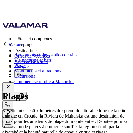
Hôtels et complexes
Makarska
Campings
Destinations
Restaurants et dégustation de vins
Offres de vacances
Vie nocturne et bars
Valamar Rewards
Plages
Marque
Monuments et attractions
Plus
Excursions
Comment se rendre à Makarska
Plages
fr, EUR
S’étendant sur 60 kilomètres de splendide littoral le long de la côte
dalmate en Croatie, la Riviera de Makarska est une destination de
choix pour les amateurs de plage du monde entier. Réputée pour sa
succession de plages à couper le souffle, la région séduit par la
diversité et la beauté naturelle de chaque crique et rivage.