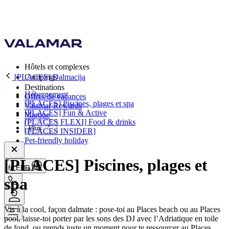
Hôtels et complexes
[PLACES] Dalmacija
Campings
Destinations
Hébergement
Offres de vacances
[PLACES] Piscines, plages et spa
Valamar Rewards
[PLACES] Fun & Active
Marque
[PLACES FLEXI] Food & drinks
Plus
[PLACES INSIDER]
Pet-friendly holiday
[PLACES] Piscines, plages et
fr, EUR
spa
Vis à la cool, façon dalmate : pose-toi au Places beach ou au Places
pool, laisse-toi porter par les sons des DJ avec l’Adriatique en toile
de fond, ou prends juste un moment pour te ressourcer au Places