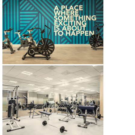
[PLACES SPA]
espaces spa intérieur et extérieur
zone relax extérieure avec deux bains à remous
programme wellness signature
massages aux essences d’herbes dalmates
massages partiels et complets du corps
massages anti-stress et aromathérapie
massage pour femmes enceintes
*les avantages du spa sont en supplément
Horaires du Places Spa :
Zone extérieure – tous les jours de 10h à 18h
Zone intérieure – tous les jours de 10h à 18h