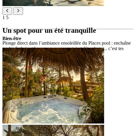
1
5
Un spot pour un été tranquille
Bien-être
Plonge direct dans l’ambiance ensoleillée du Places pool : enchaîne
cocktails frais et bons sons, ou pose-toi et détends-toi... c’est tes
vacances, fais-les à ta façon.
[PLACES POOL]
2
357 m
de piscines d'eau douce extérieures
Sounds of [PLACES] – DJ et musique live
cocktails signature à Places pool bar
Places Spa intérieurs et extérieurs
baldaquins et chaises longues
location de serviettes