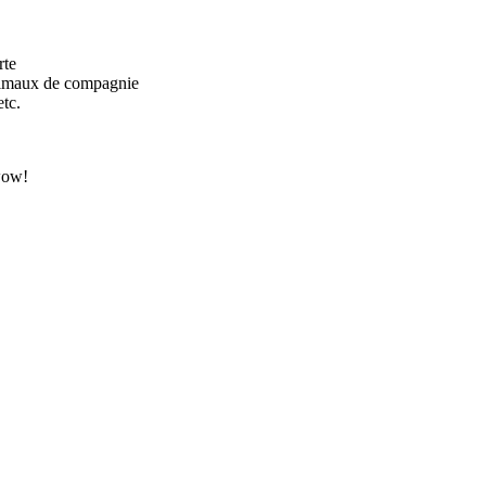
rte
 animaux de compagnie
etc.
wow!