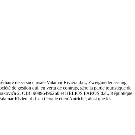
médiaire de sa succursale Valamar Riviera d.d., Zweigniederlassung
 de gestion qui, en vertu de contrats, gère la partie touristique de
Jurja Barakovića 2, OIB: 90896496260 et HELIOS FAROS d.d., République
amar Riviera d.d. en Croatie et en Autriche, ainsi que les