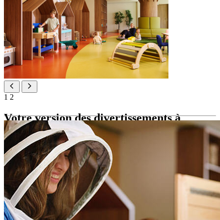
1
2
Votre version des divertissements à
chaque pas
Notre Maro Club entièrement équipé est conçu pour divertir les
enfants au moyen de jeux passionnants, d’activités créatives et
d’expériences qui stimulent l’apprentissage par le jeu.
Maro Club : garde d'enfants toute la journée dans des salles de
jeux intérieures et extérieures pour les enfants de 3 à 12 ans
avec un programme créatif et éducatif
Jeux excitants, activités créatives et expériences qui stimulent