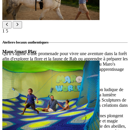
1
5
Ateliers locaux authentiques
Maro Smart Play
Qu'il s'agisse d'une promenade pour vivre une aventure dans la forêt
afin d'explorer la flore et la faune de Rab ou apprendre à préparer les
fameux cookies « mustaćoni » de l'île dans le cadre du Maro's
Cooking Class, ces expériences pratiques combinent apprentissage
et esprit de la destination.
Rainbow Science Experiment : une combinaison ludique de
science et de magie, explorant les couleurs de la lumière
Sculptures de sable : inspirés par le Festival des Sculptures de
Sable de Rab, les enfants réalisent leurs propres créations dans
le sable
La Légende de Kalifront et Draga : les plus jeunes plongent
dans les contes mythiques de l'île, entre courage et magie
Bee Keeper's Talk : les enfants découvrent la vie des abeilles,