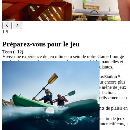
1
5
Préparez-vous pour le jeu
Teen (+12)
Vivez une expérience de jeu ultime au sein de notre Game Lounge
ou abandonnez les écrans pour pratiquer des activités manuelles et
laissez vos enfants profiter d'activités extérieures stimulantes.
Game Lounge - un espace de jeu dédié avec PlayStation 5,
Nintendo Switch et téléviseurs grand écran. Pour encore plus
de plaisir, le Maro Theatre se transforme en une arène de jeux
pendant la journée, ajoutant un nouvel espace à l'action.
Location de PlayStation proposée pour des divertissements en
chambre (supplément)
Family Lounge : espace de jeu pour des moments de plaisir en
famille
300 m² de divertissements en extérieur, avec une aire de jeux
extérieure et la House of Rainbow – un tunnel interactif conçu
pour le jeu