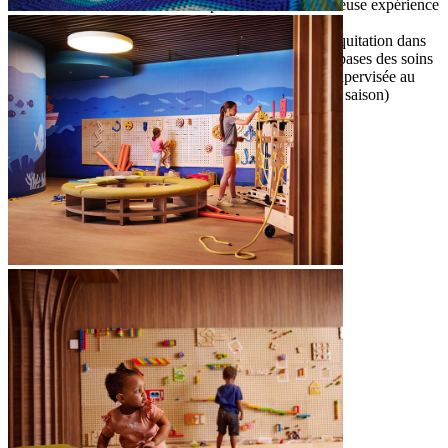
leur rôle dans la nature et profitent d'une délicieuse expérience
de dégustation de miel
Expérience d'équitation : initiation guidée à l'équitation dans
le cadre de laquelle les enfants apprennent les bases des soins
aux chevaux et profitent d'une courte balade supervisée au
ranch de Soline (une fois par semaine en haute saison)