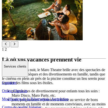
1
2
Là où vos vacances prennent vie
Services clients
À la tombée de la nuit, le Maro Theatre brille avec des spectacles de
danse, des discothèques et des divertissements en famille, tandis que
le cinéma en plein air près de la piscine constitue un lieu serein pour
Contacter
regarder des films sous les étoiles.
Online Check-in
programmes de divertissement pour enfants tous les soirs :
Maro Disco, Maro Party, etc.
Modification de la Réservation / Annulation
jeux, programmes et journées à thème au service de bons
moments en famille et de moments conviviaux, avec au moins
Centre de qualité Valamar