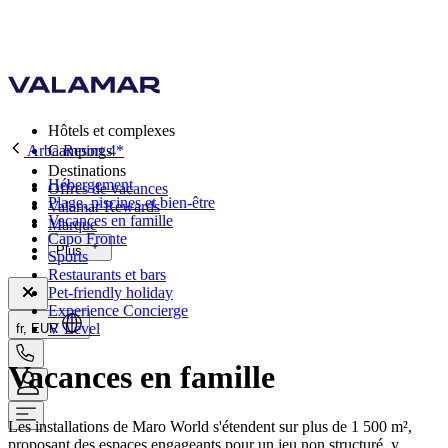
Hôtels et complexes
Arba Resort 4*
Campings
Destinations
Hébergement
Offres de vacances
Plage, piscines et bien-être
Valamar Rewards
Vacances en famille
Marque
Capo Fronte
Plus
Sports
Restaurants et bars
Pet-friendly holiday
Experience Concierge
V Level
fr, EUR
Vacances en famille
Les installations de Maro World s'étendent sur plus de 1 500 m²,
proposant des espaces engageants pour un jeu non structuré, y