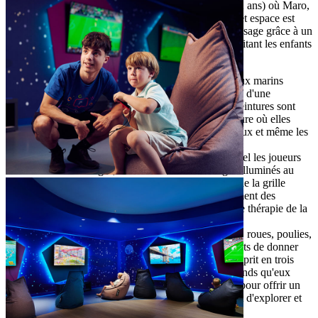
Maro Smart Play est un espace de jeu interactif (0–12 ans) où Maro,
la mascotte, donne vie aux récits de la destination. Cet espace est
conçu pour stimuler la créativité et inspirer l'apprentissage grâce à un
mélange d'activités STEM et d'activités créatives, invitant les enfants
et les parents à explorer et jouer ensemble.
Paint 2 life Aquarium : en coloriant nos animaux marins
ludiques, les petits artistes peuvent faire preuve d'une
créativité illimitée. Puis, d'un simple clic, les peintures sont
envoyées dans l'aquarium virtuel grandeur nature où elles
prennent vie. Les enfants peuvent jouer avec eux et même les
nourrir.
LiteZilla : un mur interactif de lumière sur lequel les joueurs
créent des images, des motifs et des messages illuminés au
moyen des LitePins colorés de l'arc-en-ciel et de la grille
Busy Board : un excellent outil de développement des
compétences motrices fines, un jeu de rôle, une thérapie de la
parole et stimulation du travail en équipe
Rigamajig : une collection de planches en bois, roues, poulies,
écrous, boulons et cordes permettant aux enfants de donner
libre cours à leur curiosité et de stimuler leur esprit en trois
dimensions, en construisant des objets plus grands qu'eux
Ropeland : un terrain de jeu en crochet conçu pour offrir un
environnement sûr aux enfants, leur permettant d'explorer et
de développer leurs compétences physiques