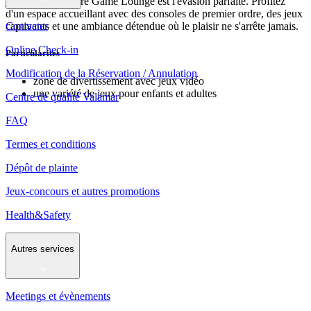
jeu détendue, notre Game Lounge est l'évasion parfaite. Profitez
d'un espace accueillant avec des consoles de premier ordre, des jeux
Contacter
captivants et une ambiance détendue où le plaisir ne s'arrête jamais.
Online Check-in
Particularites
Modification de la Réservation / Annulation
zone de divertissement avec jeux vidéo
une variété de jeux pour enfants et adultes
Centre de qualité Valamar
FAQ
Termes et conditions
Dépôt de plainte
Jeux-concours et autres promotions
Health&Safety
Autres services
Meetings et évènements