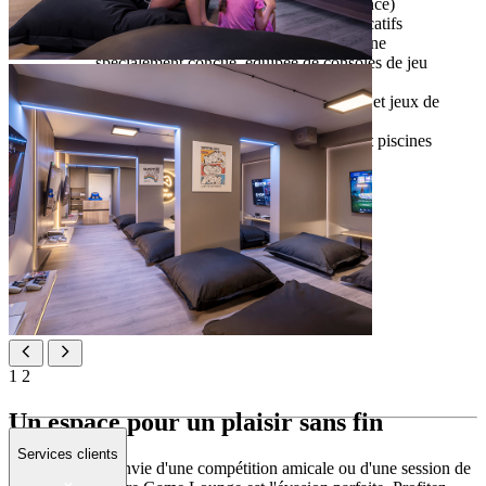
pour les enfants (uniquement à la résidence)
Smart Play - avec des jouets et jeux éducatifs
Game Lounge - une salle de jeux moderne
spécialement conçue, équipée de consoles de jeu
Trampolines extérieures
divertissement en famille
- baby-foot, billard et jeux de
société
plage et piscines familiales
- plage de galets et piscines
extérieures pour enfants et adultes
1
2
Un espace pour un plaisir sans fin
Services clients
Que vous ayez envie d'une compétition amicale ou d'une session de