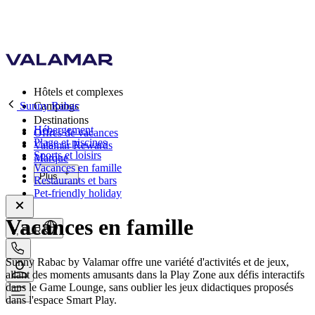
Hôtels et complexes
Sunny Rabac
Campings
Destinations
Hébergement
Offres de vacances
Plage et piscines
Valamar Rewards
Sports et loisirs
Marque
Vacances en famille
Plus
Restaurants et bars
Pet-friendly holiday
Vacances en famille
fr, EUR
Sunny Rabac by Valamar offre une variété d'activités et de jeux,
allant des moments amusants dans la Play Zone aux défis interactifs
dans le Game Lounge, sans oublier les jeux didactiques proposés
dans l'espace Smart Play.