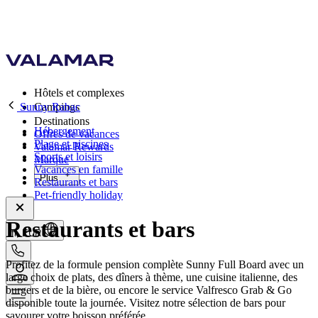
Hôtels et complexes
Sunny Rabac
Campings
Destinations
Hébergement
Offres de vacances
Plage et piscines
Valamar Rewards
Sports et loisirs
Marque
Vacances en famille
Plus
Restaurants et bars
Pet-friendly holiday
Restaurants et bars
fr, EUR
Profitez de la formule pension complète Sunny Full Board avec un
large choix de plats, des dîners à thème, une cuisine italienne, des
burgers et de la bière, ou encore le service Valfresco Grab & Go
disponible toute la journée. Visitez notre sélection de bars pour
savourer votre boisson préférée.