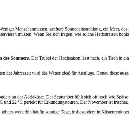
 es! Weniger Menschenmassen, sanftere Sonneneinstrahlung, ein Meer,
eservieren müssen. Wenn Sie sich fragen, wie solche Herbstreisen konkr
ten des Sommers
. Der Trubel der Hochsaison lässt nach, ein Tisch in 
en der Jahreszeit wird das Wetter ideal für Ausflüge. Genau diese au
onders an der Adriaküste. Der September fühlt sich oft noch wie Spä
C und 22 °C perfekt für Erkundungstouren. Der November ist frischer,
ibt es weiterhin häufig sonnige Tage, insbesondere in Küstenregionen