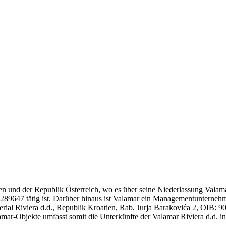
ien und der Republik Österreich, wo es über seine Niederlassung Valama
9647 tätig ist. Darüber hinaus ist Valamar ein Managementunternehmen
perial Riviera d.d., Republik Kroatien, Rab, Jurja Barakovića 2, OI
mar-Objekte umfasst somit die Unterkünfte der Valamar Riviera d.d. in