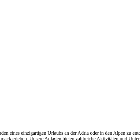
uden eines einzigartigen Urlaubs an der Adria oder in den Alpen zu en
ack erleben. Unsere Anlagen bieten zahlreiche Aktivitäten und Unterha