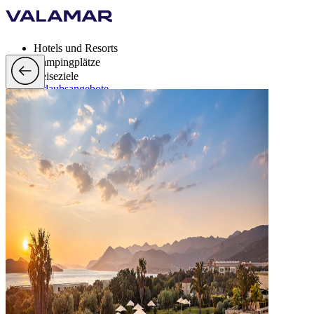
Hotels und Resorts
Campingplätze
Reiseziele
Urlaubsangebote
Valamar Rewards
Brands
Mehr
de, EUR