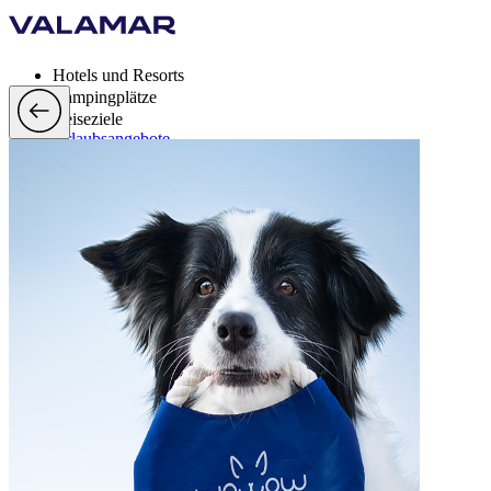
Hotels und Resorts
Campingplätze
Reiseziele
Urlaubsangebote
Valamar Rewards
Brands
Mehr
de, EUR