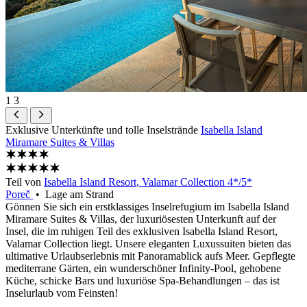
1
3
Exklusive Unterkünfte und tolle Inselstrände
Isabella Island
Miramare Suites & Villas
Teil von
Isabella Island Resort, Valamar Collection 4*/5*
Poreč
• Lage am Strand
Gönnen Sie sich ein erstklassiges Inselrefugium im Isabella Island
Miramare Suites & Villas, der luxuriösesten Unterkunft auf der
Insel, die im ruhigen Teil des exklusiven Isabella Island Resort,
Valamar Collection liegt. Unsere eleganten Luxussuiten bieten das
ultimative Urlaubserlebnis mit Panoramablick aufs Meer. Gepflegte
mediterrane Gärten, ein wunderschöner Infinity-Pool, gehobene
Küche, schicke Bars und luxuriöse Spa-Behandlungen – das ist
Inselurlaub vom Feinsten!